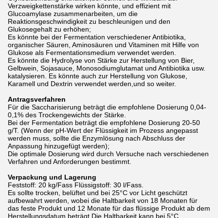
Verzweigkettenstärke wirken könnte, und effizient mit
Glucoamylase zusammenarbeiten, um die
Reaktionsgeschwindigkeit zu beschleunigen und den
Glukosegehalt zu erhöhen;
Es könnte bei der Fermentation verschiedener Antibiotika,
organischer Säuren, Aminosäuren und Vitaminen mit Hilfe von
Glukose als Fermentationsmedium verwendet werden.
Es könnte die Hydrolyse von Stärke zur Herstellung von Bier,
Gelbwein, Sojasauce, Monosodiumglutamat und Antibiotika usw.
katalysieren. Es könnte auch zur Herstellung von Glukose,
Karamell und Dextrin verwendet werden,und so weiter.
Antragsverfahren
Für die Saccharisierung beträgt die empfohlene Dosierung 0,04-
0,1% des Trockengewichts der Stärke.
Bei der Fermentation beträgt die empfohlene Dosierung 20-50
g/T. (Wenn der pH-Wert der Flüssigkeit im Prozess angepasst
werden muss, sollte die Enzymlösung nach Abschluss der
Anpassung hinzugefügt werden);
Die optimale Dosierung wird durch Versuche nach verschiedenen
Verfahren und Anforderungen bestimmt.
Verpackung und Lagerung
Feststoff: 20 kg/Fass Flüssigstoff: 30 l/Fass.
Es sollte trocken, belüftet und bei 25°C vor Licht geschützt
aufbewahrt werden, wobei die Haltbarkeit von 18 Monaten für
das feste Produkt und 12 Monate für das flüssige Produkt ab dem
Herstellungsdatum beträgt.Die Haltbarkeit kann bei 5°C