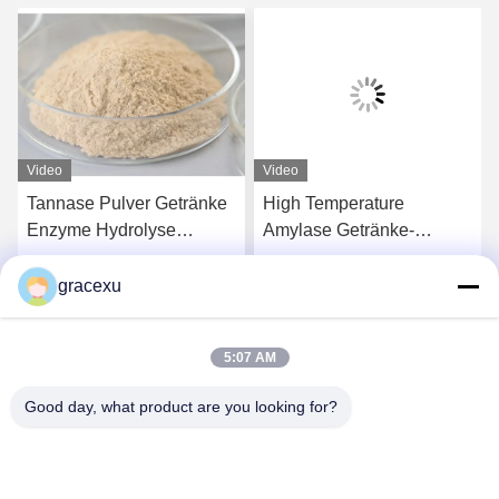
Video
Video
Tannase Pulver Getränke
High Temperature
Enzyme Hydrolyse
Amylase Getränke-
Tannine Verbessern die
Enzym, das bei der
kalte Löslichkeit von Saft
Zubereitung von
gracexu
s
Erhalten Sie besten Preis
Erhalten Sie besten Preis
Alkoholbier verwendet
wird
5:07 AM
Good day, what product are you looking for?
Jintang Bestway Technology Co., Ltd.