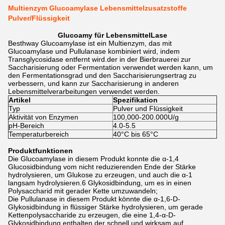
Multienzym Glucoamylase Lebensmittelzusatzstoffe
Pulver/Flüssigkeit
Glucoamy für Lebensmittel
Lase
Besthway Glucoamylase ist ein Multienzym, das mit
Glucoamylase und Pullulanase kombiniert wird, indem
Transglycosidase entfernt wird.der in der Bierbrauerei zur
Saccharisierung oder Fermentation verwendet werden kann, um
den Fermentationsgrad und den Saccharisierungsertrag zu
verbessern, und kann zur Saccharisierung in anderen
Lebensmittelverarbeitungen verwendet werden.
Artikel
Spezifikation
Typ
Pulver und Flüssigkeit
Aktivität von Enzymen
100,000-200.000U/g
pH-Bereich
4.0-5.5
Temperaturbereich
40°C bis 65°C
Produktfunktionen
Die Glucoamylase in diesem Produkt konnte die α-1,4
Glucosidbindung vom nicht reduzierenden Ende der Stärke
hydrolysieren, um Glukose zu erzeugen, und auch die α-1
langsam hydrolysieren.6 Glykosidbindung, um es in einen
Polysaccharid mit gerader Kette umzuwandeln;
Die Pullulanase in diesem Produkt könnte die α-1,6-D-
Glykosidbindung in flüssiger Stärke hydrolysieren, um gerade
Kettenpolysaccharide zu erzeugen, die eine 1,4-α-D-
Glykosidbindung enthalten,der schnell und wirksam auf