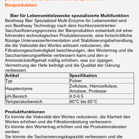
Bierproduktion
Bier für Lebensmittelzwecke spezialisierte Multifunktion
Besthway Bier Spezialized Multi-Enzyme für Lebensmittel wird
von Besthway Technology nach dem hochkonzentrierten
Saccharifizierungsprozess der Bierproduktion entwickelt.mit einer
führenden technologischen Produktionssorte, eine fortschrittliche
flüssige Unterwasserfermentation und Stabilisierungsbehandlung,
die die Viskosität des Wortes wirksam reduzieren, die
Filtrationsgeschwindigkeit beschleunigen, den Wortertrag und die
Saccharisierungseffekte verbessern kann,und den α-
Aminostickstoffgehalt mäßig erhöhen, was zur üppigen
Vermehrung der Hefe beiträgt und die Qualität der Gärung
verbessert.
Artikel
Spezifikation
Typ
Pulver
Zellulase, Hämizellulase,
Hauptenzyme
Amylase, Protease
pH-Bereich
4.0-6.5
Temperaturbereich
40°C bis 65°C
Produktfunktionen
Es könnte die Viskosität des Wortes reduzieren, die Klarheit des
Wortes erhöhen und die Filtrationsleistung verbessern.
Es könnte den Wortertrag erhöhen und die Produktionskosten
senken.
Sie könnte die Sacharisierungskapazität verbessern und die