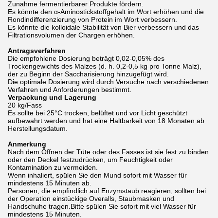
Zunahme fermentierbarer Produkte fördern.
Es könnte den α-Aminostickstoffgehalt im Wort erhöhen und die
Rondindifferenzierung von Protein im Wort verbessern.
Es könnte die kolloidale Stabilität von Bier verbessern und das
Filtrationsvolumen der Chargen erhöhen.
Antragsverfahren
Die empfohlene Dosierung beträgt 0,02-0,05% des
Trockengewichts des Malzes (d. h. 0,2-0,5 kg pro Tonne Malz),
der zu Beginn der Saccharisierung hinzugefügt wird.
Die optimale Dosierung wird durch Versuche nach verschiedenen
Verfahren und Anforderungen bestimmt.
Verpackung und Lagerung
20 kg/Fass
Es sollte bei 25°C trocken, belüftet und vor Licht geschützt
aufbewahrt werden und hat eine Haltbarkeit von 18 Monaten ab
Herstellungsdatum.
Anmerkung
Nach dem Öffnen der Tüte oder des Fasses ist sie fest zu binden
oder den Deckel festzudrücken, um Feuchtigkeit oder
Kontamination zu vermeiden.
Wenn inhaliert, spülen Sie den Mund sofort mit Wasser für
mindestens 15 Minuten ab.
Personen, die empfindlich auf Enzymstaub reagieren, sollten bei
der Operation einstückige Overalls, Staubmasken und
Handschuhe tragen.Bitte spülen Sie sofort mit viel Wasser für
mindestens 15 Minuten.