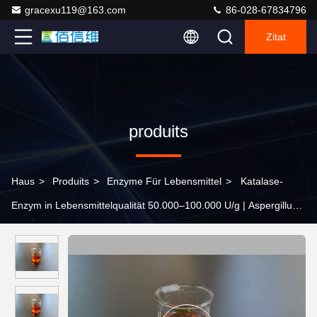
gracexu119@163.com
86-028-67834796
Zitat
produits
Haus
>
Produits
>
Enzyme Für Lebensmittel
>
Katalase-
Enzym in Lebensmittelqualität 50.000–100.000 U/g | Aspergillus
Niger-Fermentation, Entfernung von H2O2-Rückständen für
Milchprodukte, Backwaren, Eier und Getränke | ISO22000
Fabrikpulver und Flüssigkeit OEM ODM