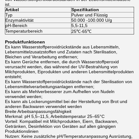
ist.
Artikel
Spezifikation
Typ
Pulver und Flüssig
Enzymaktivität
50.000 -100.000 U/g
pH-Bereich
5,5-11,5
Temperaturbereich
25℃-65℃
Produktfunktionen
Es kann Wasserstoffperoxidrückstände aus Lebensmitteln,
Lebensmittelzusatzstoffen und Zutaten nach Sterilisation,
Bleichen und Verarbeitung entfernen;
Es kann Gerüche entfernen, die durch Wasserstoffperoxid
verursacht werden, das während der UV-Bestrahlung von
Milchprodukten, Eiprodukten und anderen Lebensmittelprodukten
entsteht;
Es kann Wasserstoffperoxidrückstände nach der Sterilisation von
Lebensmittelverarbeitungsanlagen entfernen;
Es kann als Mehlverbesserer zum Aufhellen von Nudeln
verwendet werden;
Es kann als Lockerungsmittel bei der Herstellung von Brot und
anderen Backwaren verwendet werden
Breite Arbeitsanpassungsfähigkeit
Merkmal:
pH
5,5–11,5, Arbeitstemperatur 25–65°C
Vorteil: Kompatibel mit Milchprodukten, Eiern, Backwaren,
Getränken, Desinfektion von Geräten auf allen gängigen
Produktionslinien
Nutzen: Keine zusätzliche
pH
/
Temperaturanpassung
Ausrüstung,