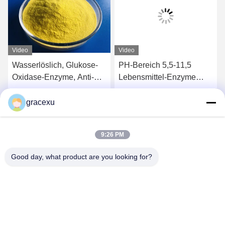
Video
Video
Wasserlöslich, Glukose-
PH-Bereich 5,5-11,5
Oxidase-Enzyme, Anti-
Lebensmittel-Enzyme
Browning
Katalase
Pulver/Flüssigkeit
gracexu
s
Erhalten Sie besten Preis
Erhalten Sie besten Preis
9:26 PM
Good day, what product are you looking for?
Jintang Bestway Technology Co., Ltd.
gracexu119@163.com