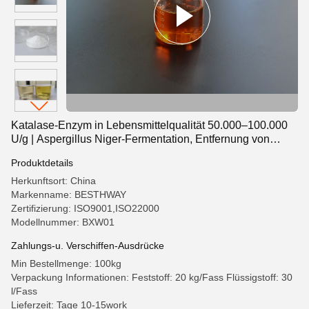
Katalase-Enzym in Lebensmittelqualität 50.000–100.000
U/g | Aspergillus Niger-Fermentation, Entfernung von
H2O2-Rückständen für Milchprodukte, Backwaren, Eier
Produktdetails
und Getränke | ISO22000 Fabrikpulver und Flüssigkeit
OEM ODM
Herkunftsort: China
Markenname: BESTHWAY
Zertifizierung: ISO9001,ISO22000
Modellnummer: BXW01
Zahlungs-u. Verschiffen-Ausdrücke
Min Bestellmenge: 100kg
Verpackung Informationen: Feststoff: 20 kg/Fass Flüssigstoff: 30
l/Fass
Lieferzeit: Tage 10-15work