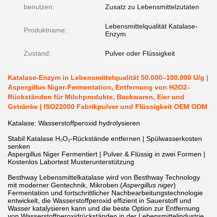
benutzen:
Zusatz zu Lebensmittelzutaten
Lebensmittelqualität Katalase-
Produktname:
Enzym
Zustand:
Pulver oder Flüssigkeit
Katalase-Enzym in Lebensmittelqualität 50.000–100.000 U/g |
Aspergillus Niger-Fermentation, Entfernung von H2O2-
Rückständen für Milchprodukte, Backwaren, Eier und
Getränke | ISO22000 Fabrikpulver und Flüssigkeit OEM ODM
Katalase: Wasserstoffperoxid hydrolysieren
Stabil
Katalase
H₂O₂-Rückstände entfernen | Spülwasserkosten
senken
Aspergillus Niger
Fermentiert
| Pulver & Flüssig in zwei Formen |
Kostenlos
Labortest
Musterunterstützung
Besthway Lebensmittelkatalase wird von Besthway Technology
mit moderner Gentechnik, Mikroben (
Aspergillus niger
)
Fermentation und fortschrittlicher Nachbearbeitungstechnologie
entwickelt, die Wasserstoffperoxid effizient in Sauerstoff und
Wasser katalysieren kann und die beste Option zur Entfernung
von Wasserstoffperoxidrückständen in der Lebensmittelindustrie