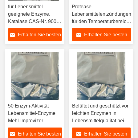
für Lebensmittel
Protease
geeignete Enzyme,
Lebensmittelentzündungen
Katalase,CAS-Nr. 9001-
für den Temperaturbereich
05-2,
25C-65C und
Erhalten Sie besten
Erhalten Sie besten
Enzymaktivität 000 U/g
Preis
Preis
50 Enzym-Aktivität
Belüftet und geschützt vor
Lebensmittel-Enzyme
leichten Enzymen in
Mehl-Improvizer
Lebensmittelqualität bei
Sterilisation
25 °C für optimale
Erhalten Sie besten
Erhalten Sie besten
Restentferner
Dosierung in