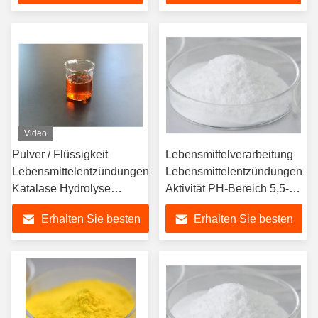
Backwaren Eier und
verschiedenen
Preis
Preis
Lebensmittel
Anwendungen
Video
Pulver / Flüssigkeit
Lebensmittelverarbeitung
Lebensmittelentzündungen
Lebensmittelentzündungen
Katalase Hydrolyse
Aktivität PH-Bereich 5,5-
Wasserstoffperoxid
11.5
Erhalten Sie besten
Erhalten Sie besten
Preis
Preis