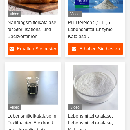
Video
Video
Nahrungsmittelkatalase
PH-Bereich 5,5-11,5
für Sterilisations- und
Lebensmittel-Enzyme
Backverfahren
Katalase
Pulver/Flüssigkeit
Erhalten Sie besten
Erhalten Sie besten
Preis
Preis
Video
Video
Lebensmittelkatalase in
Lebensmittelkatalase,
Textilpapier, Elektronik
Lebensmittelkatalase,
und Umweltschutz
Katalase,