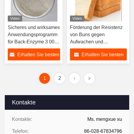
Video
Video
Sicheres und wirksames
Förderung der Resistenz
Anwendungsprogramm
von Buns gegen
für Back-Enzyme 3 000
Aufwachen und
G/T
Wiederdämpfen mit
Erhalten Sie besten
Erhalten Sie besten
Weißpulver/Flüssigkeit
Bäckerenzym 3-5g/T
Anwendung 18 Monate
Preis
Preis
Haltbarkeit
1
2
Kontakte
Kontakte:
Ms. mengxue xu
Telefon:
86-028-67834796