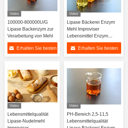
Video
Video
100000-800000U/G
Lipase Bäckerei Enzym
Lipase Backenzym zur
Mehl Improviser
Verarbeitung von Mehl
Lebensmittel Enzym
Pulver / Flüssigkeit
Erhalten Sie besten
Erhalten Sie besten
Preis
Preis
Video
Video
Lebensmittelqualität
PH-Bereich 2,5-11,5
Lipase-Nudelmehl
Lebensmittelqualität
Improviser
Lipase Bäckerei Enzym