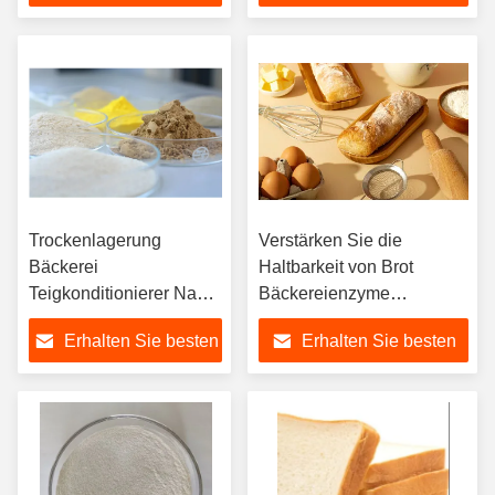
70C für empfindliche
Preis
Preis
Menschen
Trockenlagerung
Verstärken Sie die
Bäckerei
Haltbarkeit von Brot
Teigkonditionierer Nach
Bäckereienzyme
dem Öffnen den Deckel
Erweitern und verbessern
Erhalten Sie besten
Erhalten Sie besten
fest binden oder
Sie nicht fermentierte
festziehen
Nudelprodukte
Preis
Preis