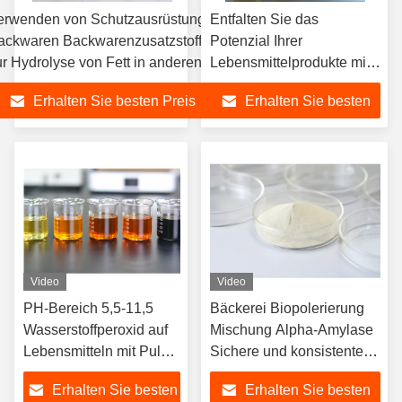
erwenden von Schutzausrüstung
Entfalten Sie das
ackwaren Backwarenzusatzstoffe
Potenzial Ihrer
ur Hydrolyse von Fett in anderen
Lebensmittelprodukte mit
ebensmittelverarbeitungsverfahren
Enzymen im
Erhalten Sie besten Preis
Erhalten Sie besten
Temperaturbereich 25C-
65C
Preis
Video
Video
PH-Bereich 5,5-11,5
Bäckerei Biopolerierung
Wasserstoffperoxid auf
Mischung Alpha-Amylase
Lebensmitteln mit Pulver
Sichere und konsistente
und Flüssigkeit
Polierung im
Erhalten Sie besten
Erhalten Sie besten
Temperaturbereich 30C-