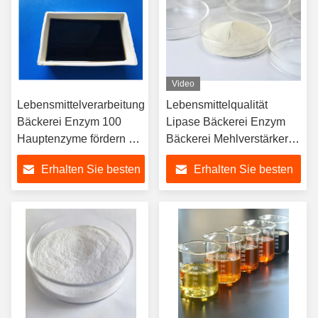
Video
Lebensmittelverarbeitung
Lebensmittelqualität
Bäckerei Enzym 100
Lipase Bäckerei Enzym
Hauptenzyme fördern die
Bäckerei Mehlverstärker
Widerstandsfähigkeit von
für eine optimale
Erhalten Sie besten
Erhalten Sie besten
Buns gegen Aufwachen
Backleistung
und Wiederdampfen
Preis
Preis