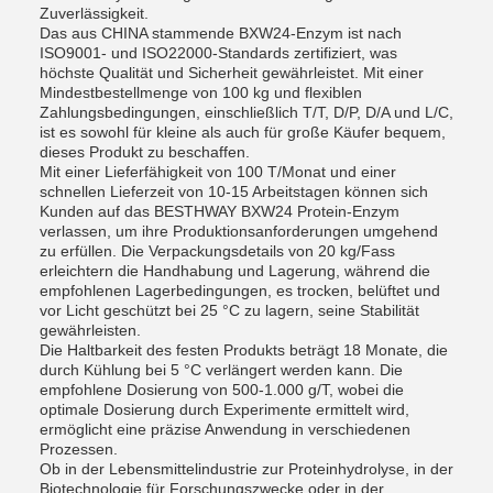
Zuverlässigkeit.
Das aus CHINA stammende BXW24-Enzym ist nach
ISO9001- und ISO22000-Standards zertifiziert, was
höchste Qualität und Sicherheit gewährleistet. Mit einer
Mindestbestellmenge von 100 kg und flexiblen
Zahlungsbedingungen, einschließlich T/T, D/P, D/A und L/C,
ist es sowohl für kleine als auch für große Käufer bequem,
dieses Produkt zu beschaffen.
Mit einer Lieferfähigkeit von 100 T/Monat und einer
schnellen Lieferzeit von 10-15 Arbeitstagen können sich
Kunden auf das BESTHWAY BXW24 Protein-Enzym
verlassen, um ihre Produktionsanforderungen umgehend
zu erfüllen. Die Verpackungsdetails von 20 kg/Fass
erleichtern die Handhabung und Lagerung, während die
empfohlenen Lagerbedingungen, es trocken, belüftet und
vor Licht geschützt bei 25 °C zu lagern, seine Stabilität
gewährleisten.
Die Haltbarkeit des festen Produkts beträgt 18 Monate, die
durch Kühlung bei 5 °C verlängert werden kann. Die
empfohlene Dosierung von 500-1.000 g/T, wobei die
optimale Dosierung durch Experimente ermittelt wird,
ermöglicht eine präzise Anwendung in verschiedenen
Prozessen.
Ob in der Lebensmittelindustrie zur Proteinhydrolyse, in der
Biotechnologie für Forschungszwecke oder in der