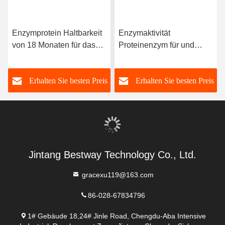
Enzymprotein Haltbarkeit
Enzymaktivität
von 18 Monaten für das
Proteinenzym für und
feste Produkt ab dem
verlängerte Haltbarkeit in
Produktionsdatum und
der Mikrobenfermentation
s
Erhalten Sie besten Preis
Erhalten Sie besten Preis
Enzymaktivität von 200
Jintang Bestway Technology Co., Ltd.
gracexu119@163.com
86-028-67834796
1# Gebäude 18,24# Jinle Road, Chengdu-Aba Intensive