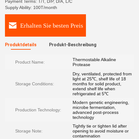
Payment Terms: T/T, D/P, D/A, L/C
Supply Ability: 100T/month
Erhalten Sie besten Preis
Produktdetails
Produkt-Beschreibung
Thermostable Alkaline
Product Name:
Protease
Dry, ventilated, protected from
light at 25℃, shelf life of 18
Storage Conditions:
months for solid product,
extend shelf life when
refrigerated at 5℃
Modern genetic engineering,
microbe fermentation,
Production Technology:
advanced post-process
technology
Tightly tie or tighten lid after
Storage Note:
opening to avoid moisture or
contamination