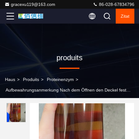
gracexu119@163.com
86-028-67834796
Zitat
produits
Haus
>
Produits
>
Proteinenzym
>
Aufbewahrungsanmerkung Nach dem Öffnen den Deckel fest
binden oder festziehen für Proteinenzymen empfohlene
Dosierung 500-1000 Enzymaktivität 000-300