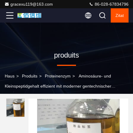
gracexu119@163.com
86-028-67834796
Zitat
produits
Haus
>
Produits
>
Proteinenzym
>
Aminosäure- und
Kleinspeptidgehalt effizient mit moderner gentechnischer
Proteinhydrolase erhöhen