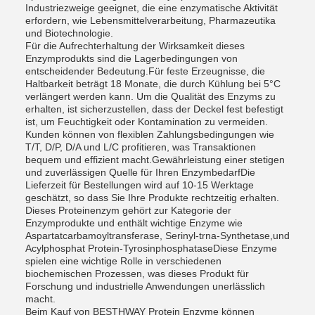
Industriezweige geeignet, die eine enzymatische Aktivität
erfordern, wie Lebensmittelverarbeitung, Pharmazeutika
und Biotechnologie.
Für die Aufrechterhaltung der Wirksamkeit dieses
Enzymprodukts sind die Lagerbedingungen von
entscheidender Bedeutung.Für feste Erzeugnisse, die
Haltbarkeit beträgt 18 Monate, die durch Kühlung bei 5°C
verlängert werden kann. Um die Qualität des Enzyms zu
erhalten, ist sicherzustellen, dass der Deckel fest befestigt
ist, um Feuchtigkeit oder Kontamination zu vermeiden.
Kunden können von flexiblen Zahlungsbedingungen wie
T/T, D/P, D/A und L/C profitieren, was Transaktionen
bequem und effizient macht.Gewährleistung einer stetigen
und zuverlässigen Quelle für Ihren EnzymbedarfDie
Lieferzeit für Bestellungen wird auf 10-15 Werktage
geschätzt, so dass Sie Ihre Produkte rechtzeitig erhalten.
Dieses Proteinenzym gehört zur Kategorie der
Enzymprodukte und enthält wichtige Enzyme wie
Aspartatcarbamoyltransferase, Serinyl-trna-Synthetase,und
Acylphosphat Protein-TyrosinphosphataseDiese Enzyme
spielen eine wichtige Rolle in verschiedenen
biochemischen Prozessen, was dieses Produkt für
Forschung und industrielle Anwendungen unerlässlich
macht.
Beim Kauf von BESTHWAY Protein Enzyme können