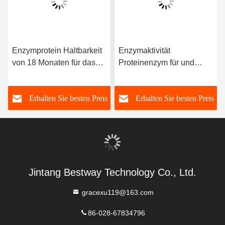
Enzymprotein Haltbarkeit
Enzymaktivität
von 18 Monaten für das
Proteinenzym für und
feste Produkt ab dem
verlängerte Haltbarkeit in
Produktionsdatum und
der Mikrobenfermentation
s
Erhalten Sie besten Preis
Erhalten Sie besten Preis
Enzymaktivität von 200
Jintang Bestway Technology Co., Ltd.
gracexu119@163.com
86-028-67834796