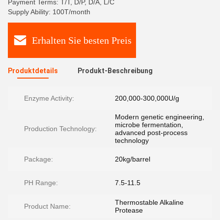
Payment Terms: T/T, D/P, D/A, L/C
Supply Ability: 100T/month
Erhalten Sie besten Preis
Produktdetails
Produkt-Beschreibung
Enzyme Activity:
200,000-300,000U/g
Modern genetic engineering,
microbe fermentation,
Production Technology:
advanced post-process
technology
Package:
20kg/barrel
PH Range:
7.5-11.5
Thermostable Alkaline
Product Name:
Protease