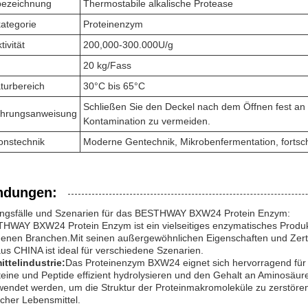
bezeichnung
Thermostabile alkalische Protease
ategorie
Proteinenzym
ivität
200,000-300.000U/g
20 kg/Fass
turbereich
30°C bis 65°C
Schließen Sie den Deckel nach dem Öffnen fest an o
hrungsanweisung
Kontamination zu vermeiden.
onstechnik
Moderne Gentechnik, Mikrobenfermentation, fortschr
dungen:
gsfälle und Szenarien für das BESTHWAY BXW24 Protein Enzym:
HWAY BXW24 Protein Enzym ist ein vielseitiges enzymatisches Produkt
denen Branchen.Mit seinen außergewöhnlichen Eigenschaften und Zert
us CHINA ist ideal für verschiedene Szenarien.
ttelindustrie:
Das Proteinenzym BXW24 eignet sich hervorragend für 
eine und Peptide effizient hydrolysieren und den Gehalt an Aminosäur
endet werden, um die Struktur der Proteinmakromoleküle zu zerstören
icher Lebensmittel.