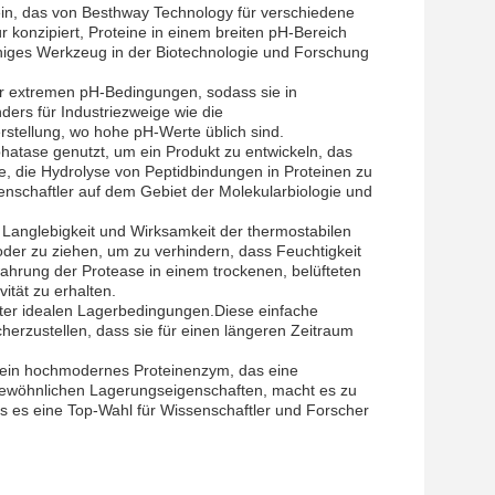
tein, das von Besthway Technology für verschiedene
r konzipiert, Proteine in einem breiten pH-Bereich
sfähiges Werkzeug in der Biotechnologie und Forschung
ter extremen pH-Bedingungen, sodass sie in
ders für Industriezweige wie die
erstellung, wo hohe pH-Werte üblich sind.
hatase genutzt, um ein Produkt zu entwickeln, das
e, die Hydrolyse von Peptidbindungen in Proteinen zu
enschaftler auf dem Gebiet der Molekularbiologie und
e Langlebigkeit und Wirksamkeit der thermostabilen
oder zu ziehen, um zu verhindern, dass Feuchtigkeit
wahrung der Protease in einem trockenen, belüfteten
ität zu erhalten.
nter idealen Lagerbedingungen.Diese einfache
herzustellen, dass sie für einen längeren Zeitraum
y ein hochmodernes Proteinenzym, das eine
ßergewöhnlichen Lagerungseigenschaften, macht es zu
s es eine Top-Wahl für Wissenschaftler und Forscher