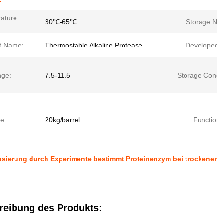
ature
30℃-65℃
Storage N
t Name:
Thermostable Alkaline Protease
Developed
ge:
7.5-11.5
Storage Cond
e:
20kg/barrel
Functio
osierung durch Experimente bestimmt Proteinenzym bei trockene
reibung des Produkts: