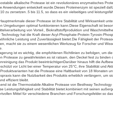
ostabile alkalische Protease ist ein revolutionäres enzymatisches Pro
lle Anwendungen entwickelt wurde.Dieses Proteinenzym ist speziell dafü
 10 zu zersetzen..5 bis 11.5, so dass es ein vielseitiges und leistung
Hauptmerkmale dieser Protease ist ihre Stabilität und Wirksamkeit un
en Umgebungen optimal funktionieren kann.Diese Eigenschaft ist beson
telverarbeitung von Vorteil., Biokraftstoffproduktion und Waschmittelh
Technology hat die Kraft dieser Acyl-Phosphate-Protein-Tyrosin-Phosp
hnliche Leistung und Zuverlässigkeit bietet.Die Fähigkeit der Proteas
ren, macht sie zu einem wesentlichen Werkzeug für Forscher und Wiss
e.
agerung ist es wichtig, die empfohlenen Richtlinien zu befolgen, um di
en Protease zu gewährleisten.es ist ratsam, den Deckel fest zu binden 
nreinigung das Produkt beeinträchtigenDarüber hinaus hilft die Aufbe
chützt vor Licht bei einer Temperatur von 25°C, ihre Stabilität und Aktiv
 Produktvarianten hat die Protease eine Haltbarkeit von 18 Monaten u
praxis kann die Nutzbarkeit des Produkts erheblich verlängern, um sic
nd effizient bleibt.
ßend ist die Thermostabile Alkaline Protease von Besthway Technolog
ose Leistungsfähigkeit und Stabilität bietet.kombiniert mit seinen au
tvollen Mittel für verschiedene Branchen und Forschungsfelder.so das