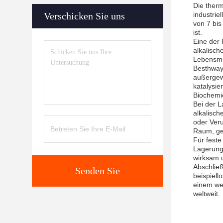
Die therm
Verschicken Sie uns
industrie
von 7 bis
ist.
Eine der 
alkalisch
Lebensmit
Besthway 
außergewö
katalysie
Biochemi
Bei der L
alkalisch
oder Veru
Raum, ges
Für feste
Lagerungs
wirksam u
Abschlie
Senden Sie
beispiell
einem wer
weltweit.