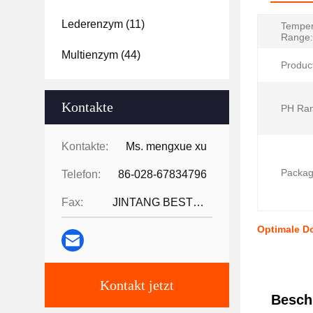
Lederenzym
(11)
Temper
Range:
Multienzym
(44)
Produc
Kontakte
PH Ran
Kontakte:
Ms. mengxue xu
Packag
Telefon:
86-028-67834796
Fax:
JINTANG BESTWAY TECHNOLOGY CO
Optimale D
Kontakt jetzt
Besch