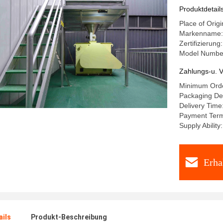
Produktdetail
Place of Orig
Markenname
Zertifizierun
Model Numbe
Zahlungs-u. V
Minimum Orde
Packaging Det
Delivery Time
Payment Terms
Supply Abilit
Erha
ails
Produkt-Beschreibung