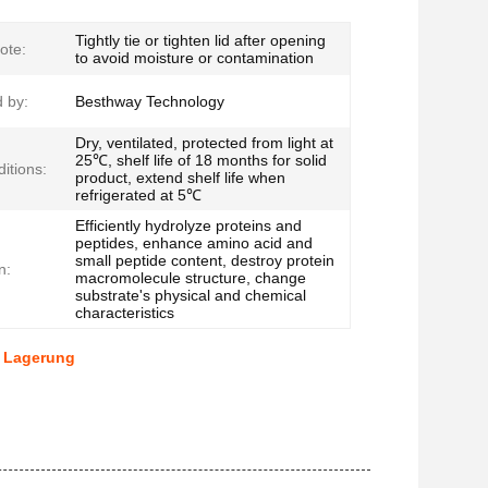
Tightly tie or tighten lid after opening
ote:
to avoid moisture or contamination
 by:
Besthway Technology
Dry, ventilated, protected from light at
25℃, shelf life of 18 months for solid
itions:
product, extend shelf life when
refrigerated at 5℃
Efficiently hydrolyze proteins and
peptides, enhance amino acid and
small peptide content, destroy protein
n:
macromolecule structure, change
substrate's physical and chemical
characteristics
r Lagerung