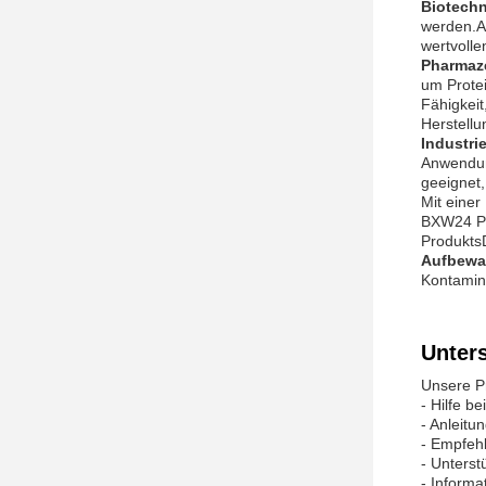
Biotechn
werden.A
wertvoll
Pharmaze
um Protei
Fähigkeit
Herstell
Industr
Anwendun
geeignet,
Mit einer
BXW24 Pro
Produkts
Aufbewa
Kontamin
Unter
Unsere P
- Hilfe b
- Anleit
- Empfeh
- Unterst
- Inform