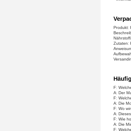
Verpa
Produkt:
Beschreib
Nährstoff
Zutaten:
Anweisung
Aufbewahr
Versandin
Häufi
F: Welch
A: Der M
F: Welch
A: Die M
F: Wo wir
A: Dieses
F: Wie ho
A: Die Mi
F: Welch