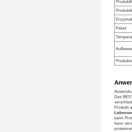
Produkt
Produktk
Enzymakt
Paket
Tempera
Aufbewa
Produkti
Anwen
Anwendun
Das BEST
verschie
Produkt a
Lebensmi
kann Prot
kann verw
proteinre