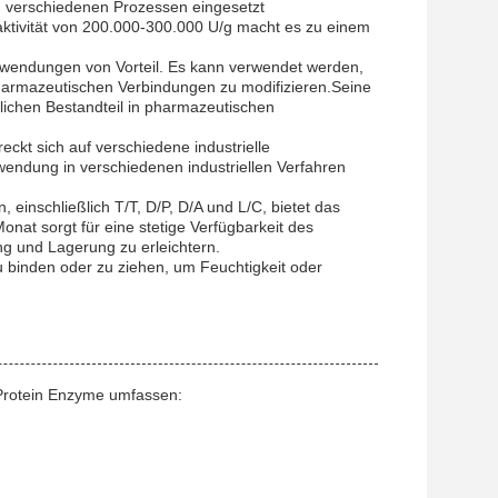
 verschiedenen Prozessen eingesetzt
ktivität von 200.000-300.000 U/g macht es zu einem
nwendungen von Vorteil. Es kann verwendet werden,
pharmazeutischen Verbindungen zu modifizieren.Seine
lichen Bestandteil in pharmazeutischen
kt sich auf verschiedene industrielle
endung in verschiedenen industriellen Verfahren
inschließlich T/T, D/P, D/A und L/C, bietet das
nat sorgt für eine stetige Verfügbarkeit des
g und Lagerung zu erleichtern.
u binden oder zu ziehen, um Feuchtigkeit oder
 Protein Enzyme umfassen: