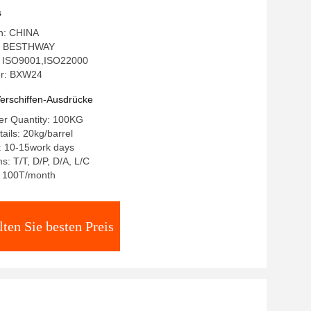
s
in: CHINA
: BESTHWAY
g: ISO9001,ISO22000
r: BXW24
erschiffen-Ausdrücke
r Quantity: 100KG
ails: 20kg/barrel
: 10-15work days
: T/T, D/P, D/A, L/C
y: 100T/month
lten Sie besten Preis