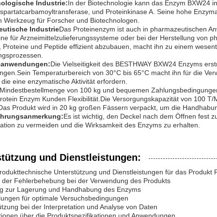
ologische Industrie:
In der Biotechnologie kann das Enzym BXW24 in
spartatcarbamoyltransferase, und Proteinkinase A. Seine hohe Enzyma
en Werkzeug für Forscher und Biotechnologen.
utische Industrie
Das Proteinenzym ist auch in pharmazeutischen A
ne für Arzneimittelzulieferungssysteme oder bei der Herstellung von 
, Proteine und Peptide effizient abzubauen, macht ihn zu einem wesent
ungsprozessen.
ieanwendungen:
Die Vielseitigkeit des BESTHWAY BXW24 Enzyms erstrec
gen.Sein Temperaturbereich von 30°C bis 65°C macht ihn für die Verw
 die eine enzymatische Aktivität erfordern.
 Mindestbestellmenge von 100 kg und bequemen Zahlungsbedingungen, e
tein Enzym Kunden Flexibilität.Die Versorgungskapazität von 100 T/Mo
Das Produkt wird in 20 kg großen Fässern verpackt, um die Handhabun
hrungsanmerkung:
Es ist wichtig, den Deckel nach dem Öffnen fest z
ation zu vermeiden und die Wirksamkeit des Enzyms zu erhalten.
stützung und Dienstleistungen:
rodukttechnische Unterstützung und Dienstleistungen für das Produkt
ei der Fehlerbehebung bei der Verwendung des Produkts
ung zur Lagerung und Handhabung des Enzyms
lungen für optimale Versuchsbedingungen
ützung bei der Interpretation und Analyse von Daten
ationen über die Produktspezifikationen und Anwendungen