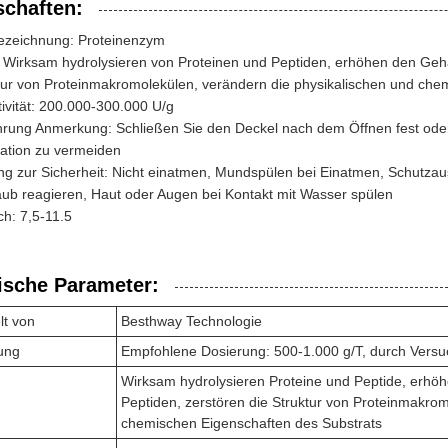
schaften:
ezeichnung: Proteinenzym
: Wirksam hydrolysieren von Proteinen und Peptiden, erhöhen den Geha
tur von Proteinmakromolekülen, verändern die physikalischen und che
ivität: 200.000-300.000 U/g
rung Anmerkung: Schließen Sie den Deckel nach dem Öffnen fest oder 
ation zu vermeiden
 zur Sicherheit: Nicht einatmen, Mundspülen bei Einatmen, Schutzaus
ub reagieren, Haut oder Augen bei Kontakt mit Wasser spülen
h: 7,5-11.5
ische Parameter:
lt von
Besthway Technologie
ung
Empfohlene Dosierung: 500-1.000 g/T, durch Versu
Wirksam hydrolysieren Proteine und Peptide, erhö
Peptiden, zerstören die Struktur von Proteinmakro
chemischen Eigenschaften des Substrats