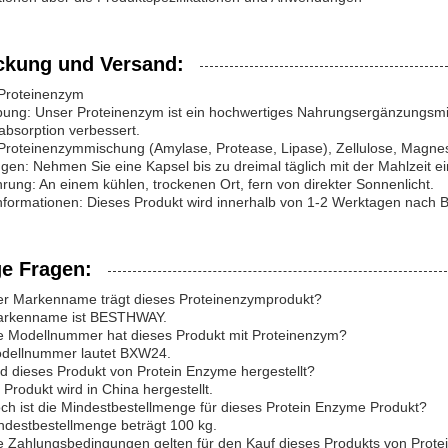
ckung und Versand:
 Proteinenzym
ung: Unser Proteinenzym ist ein hochwertiges Nahrungsergänzungsmitt
absorption verbessert.
 Proteinenzymmischung (Amylase, Protease, Lipase), Zellulose, Magne
en: Nehmen Sie eine Kapsel bis zu dreimal täglich mit der Mahlzeit ei
ung: An einem kühlen, trockenen Ort, fern von direkter Sonnenlicht.
formationen: Dieses Produkt wird innerhalb von 1-2 Werktagen nach Be
ge Fragen:
er Markenname trägt dieses Proteinenzymprodukt?
arkenname ist BESTHWAY.
e Modellnummer hat dieses Produkt mit Proteinenzym?
odellnummer lautet BXW24.
d dieses Produkt von Protein Enzyme hergestellt?
 Produkt wird in China hergestellt.
ch ist die Mindestbestellmenge für dieses Protein Enzyme Produkt?
ndestbestellmenge beträgt 100 kg.
e Zahlungsbedingungen gelten für den Kauf dieses Produkts von Prot