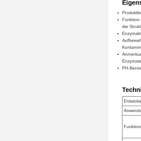
Eigen
Produktb
Funktion
die Struk
Enzymakt
Aufbewah
Kontamin
Anmerkung
Enzymsta
PH-Bereic
Techn
Entwicke
Anwend
Funktion