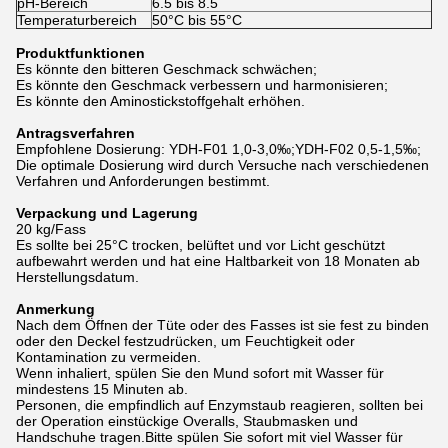
pH-Bereich
6.5 bis 8.5
Temperaturbereich
50°C bis 55°C
Produktfunktionen
Es könnte den bitteren Geschmack schwächen;
Es könnte den Geschmack verbessern und harmonisieren;
Es könnte den Aminostickstoffgehalt erhöhen.
Antragsverfahren
Empfohlene Dosierung: YDH-F01 1,0-3,0‰;YDH-F02 0,5-1,5‰;
Die optimale Dosierung wird durch Versuche nach verschiedenen
Verfahren und Anforderungen bestimmt.
Verpackung und Lagerung
20 kg/Fass
Es sollte bei 25°C trocken, belüftet und vor Licht geschützt
aufbewahrt werden und hat eine Haltbarkeit von 18 Monaten ab
Herstellungsdatum.
Anmerkung
Nach dem Öffnen der Tüte oder des Fasses ist sie fest zu binden
oder den Deckel festzudrücken, um Feuchtigkeit oder
Kontamination zu vermeiden.
Wenn inhaliert, spülen Sie den Mund sofort mit Wasser für
mindestens 15 Minuten ab.
Personen, die empfindlich auf Enzymstaub reagieren, sollten bei
der Operation einstückige Overalls, Staubmasken und
Handschuhe tragen.Bitte spülen Sie sofort mit viel Wasser für