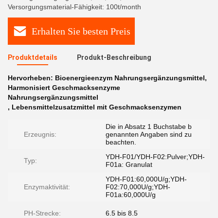
Versorgungsmaterial-Fähigkeit: 100t/month
Erhalten Sie besten Preis
Produktdetails
Produkt-Beschreibung
Hervorheben:
Bioenergieenzym Nahrungsergänzungsmittel
,
Harmonisiert Geschmacksenzyme
Nahrungsergänzungsmittel
,
Lebensmittelzusatzmittel mit Geschmacksenzymen
Die in Absatz 1 Buchstabe b
Erzeugnis:
genannten Angaben sind zu
beachten.
YDH-F01/YDH-F02:Pulver;YDH-
Typ:
F01a: Granulat
YDH-F01:60,000U/g;YDH-
Enzymaktivität:
F02:70,000U/g;YDH-
F01a:60,000U/g
PH-Strecke:
6.5 bis 8.5