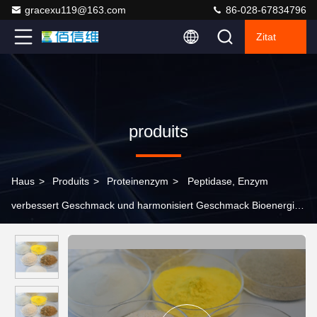
gracexu119@163.com
86-028-67834796
Zitat
produits
Haus
>
Produits
>
Proteinenzym
>
Peptidase, Enzym
verbessert Geschmack und harmonisiert Geschmack Bioenergie
Enzym Nahrungsergänzungsmittel