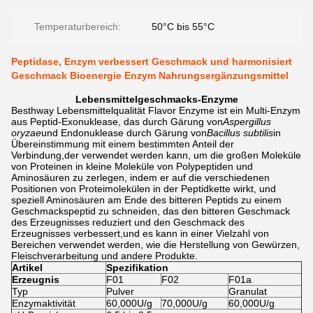
Temperaturbereich:
50°C bis 55°C
Peptidase, Enzym verbessert Geschmack und harmonisiert
Geschmack Bioenergie Enzym Nahrungsergänzungsmittel
Lebensmittelgeschmacks-Enzyme
Besthway Lebensmittelqualität Flavor Enzyme ist ein Multi-Enzym
aus Peptid-Exonuklease, das durch Gärung von
Aspergillus
oryzae
und Endonuklease durch Gärung von
Bacillus subtilis
in
Übereinstimmung mit einem bestimmten Anteil der
Verbindung,der verwendet werden kann, um die großen Moleküle
von Proteinen in kleine Moleküle von Polypeptiden und
Aminosäuren zu zerlegen, indem er auf die verschiedenen
Positionen von Proteimolekülen in der Peptidkette wirkt, und
speziell Aminosäuren am Ende des bitteren Peptids zu einem
Geschmackspeptid zu schneiden, das den bitteren Geschmack
des Erzeugnisses reduziert und den Geschmack des
Erzeugnisses verbessert,und es kann in einer Vielzahl von
Bereichen verwendet werden, wie die Herstellung von Gewürzen,
Fleischverarbeitung und andere Produkte.
Artikel
Spezifikation
Erzeugnis
F01
F02
F01a
Typ
Pulver
Granulat
Enzymaktivität
60,000U/g
70,000U/g
60,000U/g