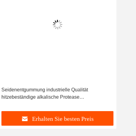
Seidenentgummung industrielle Qualität
Mik
hitzebeständige alkalische Protease
Alka
Temperaturbereich 30C-65C für industrielle
Tro
Anwendungen
Erhalten Sie besten Preis