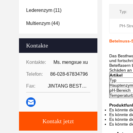
Lederenzym
(11)
Typ:
Multienzym
(44)
PH-Str
Betelnuss-S
Kontakte
Das Besthwa
und fortschr
Kontakte:
Ms. mengxue xu
Betelfasern 
Schäden an 
Telefon:
86-028-67834796
Artikel
Typ
Hauptenzy
Fax:
JINTANG BESTWAY TECHNOLOGY CO
pH-Bereich
Temperaturb
Produktfun
Es könnte di
Es könnte di
Es könnte d
Kontakt jetzt
Es könnte d