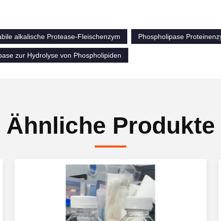
bile alkalische Protease-Fleischenzym
Phospholipase Proteinenz
pase zur Hydrolyse von Phospholipiden
Ähnliche Produkte