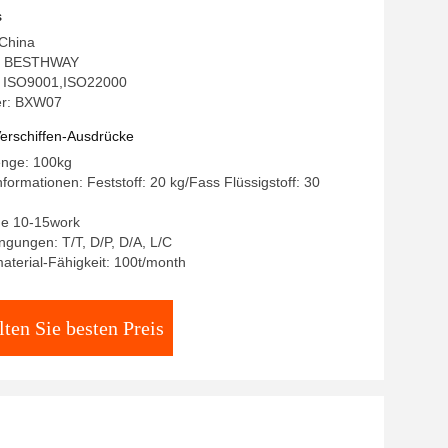
s
 China
: BESTHWAY
g: ISO9001,ISO22000
r: BXW07
erschiffen-Ausdrücke
enge: 100kg
formationen: Feststoff: 20 kg/Fass Flüssigstoff: 30
age 10-15work
gungen: T/T, D/P, D/A, L/C
terial-Fähigkeit: 100t/month
lten Sie besten Preis