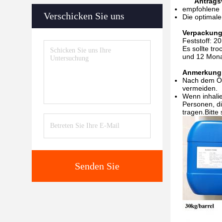
Antrags
empfohlene D
Verschicken Sie uns
Die optimal
Verpackung
Feststoff: 20
Es sollte tr
und 12 Monat
Anmerkung
Nach dem Öff
vermeiden.
Wenn inhalie
Personen, di
tragen.Bitte
Senden Sie