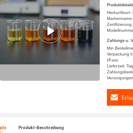
Produktdetail
Herkunftsort:
Markenname
Zertifizierun
Modellnumme
Zahlungs-u. V
Min Bestellm
Verpackung In
l/Fass
Lieferzeit: T
Zahlungsbedin
Versorgungsma
Erha
ails
Produkt-Beschreibung