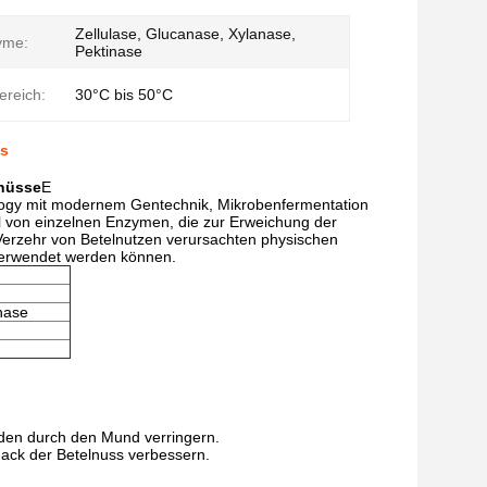
Zellulase, Glucanase, Xylanase,
yme:
Pektinase
ereich:
30°C bis 50°C
ss
lnüsse
E
ogy mit modernem Gentechnik, Mikrobenfermentation
ahl von einzelnen Enzymen, die zur Erweichung der
 Verzehr von Betelnutzen verursachten physischen
verwendet werden können.
nase
den durch den Mund verringern.
ack der Betelnuss verbessern.