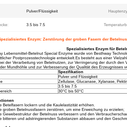
Pulver/Flüssigkeit
Hauptenz
ecke:
3.5 bis 7.5
Temperaturb
pezialisiertes Enzym: Zerstörung der groben Fasern der Betelnu
Spezialisiertes Enzym für Bete
y Lebensmittel-Betelnut Special Enzyme wurde von Besthway Technol
ittlicher Postprozesstechnologie entwickelt.Es besteht aus einer Vielz
bei der Verarbeitung von Betelnutzen, zur Verringerung der durch den
der Mundhöhle und zur Verbesserung der Qualität des Erzeugnisses 
Spezifikation
Pulver und Flüssigkeit
me
Zellulase, Glucanase, Xylanase, Pekti
3.5 bis 7.5
ereich
30°C bis 50°C
ktionen
e Betelfasern lockern und die Kaulelastizität erhöhen.
e groben Betelnussfasern zerstören, um eine Erweichung zu erzielen;
ie Gewebestruktur der Betelnuss verbessern und den Verbraucherscha
ie bitteren und adstringierenden Substanzen abbauen und den Geschm