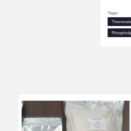
Tags:
Thermosta
Phospholi