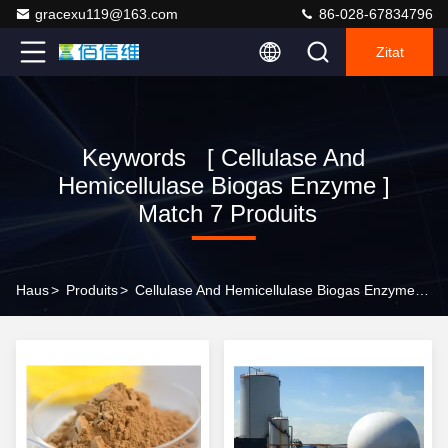
gracexu119@163.com
86-028-67834796
Zitat
Keywords [ Cellulase And
Hemicellulase Biogas Enzyme ]
Match 7 Produits
Haus
>
Produits
>
Cellulase And Hemicellulase Biogas Enzyme Online Manufacturer