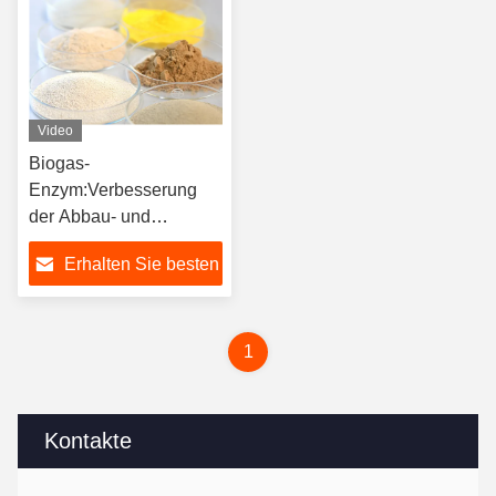
Video
Biogas-
Enzym:Verbesserung
der Abbau- und
Abbaurate der
Erhalten Sie besten
Biomasse,
Preis
1
Kontakte