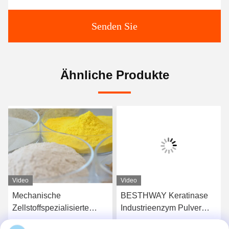
Senden Sie
Ähnliche Produkte
Video
Video
Mechanische
BESTHWAY Keratinase
Zellstoffspezialisierte
Industrieenzym Pulver
Enzympulver und -
10000-200000U/g