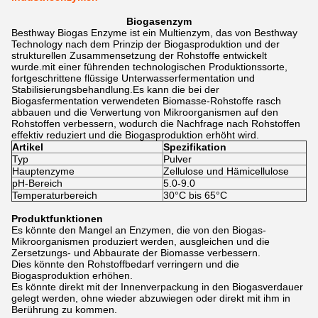
Biogasenzym
Besthway Biogas Enzyme ist ein Multienzym, das von Besthway
Technology nach dem Prinzip der Biogasproduktion und der
strukturellen Zusammensetzung der Rohstoffe entwickelt
wurde.mit einer führenden technologischen Produktionssorte,
fortgeschrittene flüssige Unterwasserfermentation und
Stabilisierungsbehandlung.Es kann die bei der
Biogasfermentation verwendeten Biomasse-Rohstoffe rasch
abbauen und die Verwertung von Mikroorganismen auf den
Rohstoffen verbessern, wodurch die Nachfrage nach Rohstoffen
effektiv reduziert und die Biogasproduktion erhöht wird.
Artikel
Spezifikation
Typ
Pulver
Hauptenzyme
Zellulose und Hämicellulose
pH-Bereich
5.0-9.0
Temperaturbereich
30°C bis 65°C
Produktfunktionen
Es könnte den Mangel an Enzymen, die von den Biogas-
Mikroorganismen produziert werden, ausgleichen und die
Zersetzungs- und Abbaurate der Biomasse verbessern.
Dies könnte den Rohstoffbedarf verringern und die
Biogasproduktion erhöhen.
Es könnte direkt mit der Innenverpackung in den Biogasverdauer
gelegt werden, ohne wieder abzuwiegen oder direkt mit ihm in
Berührung zu kommen.