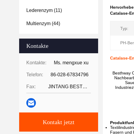
Hervorheb
Lederenzym
(11)
Catalase-En
Multienzym
(44)
Typ:
PH-Ber
Kontakte
Catalase-En
Kontakte:
Ms. mengxue xu
Besthway C
Telefon:
86-028-67834796
Nachbearbe
Saue
Fax:
JINTANG BESTWAY TECHNOLOGY CO
Industrie
Kontakt jetzt
Produktfun
Textilindust
Fasern und 