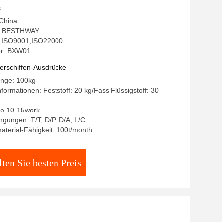
s
 China
: BESTHWAY
g: ISO9001,ISO22000
r: BXW01
erschiffen-Ausdrücke
enge: 100kg
formationen: Feststoff: 20 kg/Fass Flüssigstoff: 30
age 10-15work
gungen: T/T, D/P, D/A, L/C
terial-Fähigkeit: 100t/month
lten Sie besten Preis