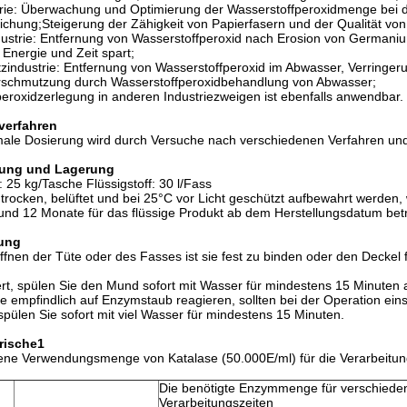
trie: Überwachung und Optimierung der Wasserstoffperoxidmenge bei 
ichung;Steigerung der Zähigkeit von Papierfasern und der Qualität von
dustrie: Entfernung von Wasserstoffperoxid nach Erosion von Germaniu
Energie und Zeit spart;
zindustrie: Entfernung von Wasserstoffperoxid im Abwasser, Verring
schmutzung durch Wasserstoffperoxidbehandlung von Abwasser;
eroxidzerlegung in anderen Industriezweigen ist ebenfalls anwendbar.
verfahren
male Dosierung wird durch Versuche nach verschiedenen Verfahren un
ung und Lagerung
: 25 kg/Tasche Flüssigstoff: 30 l/Fass
e trocken, belüftet und bei 25°C vor Licht geschützt aufbewahrt werden,
und 12 Monate für das flüssige Produkt ab dem Herstellungsdatum betr
ung
nen der Tüte oder des Fasses ist sie fest zu binden oder den Deckel 
rt, spülen Sie den Mund sofort mit Wasser für mindestens 15 Minuten 
e empfindlich auf Enzymstaub reagieren, sollten bei der Operation e
 spülen Sie sofort mit viel Wasser für mindestens 15 Minuten.
rische
1
ene Verwendungsmenge von Katalase (50.000E/ml) für die Verarbeitun
Die benötigte Enzymmenge für verschiede
Verarbeitungszeiten