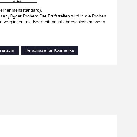
0.15
Unternehmensstandard).
ssen
O
der Proben: Der Prüfstreifen wird in die Proben
2
2
e verglichen; die Bearbeitung ist abgeschlossen, wenn
asanzym
Keratinase für Kosmetika