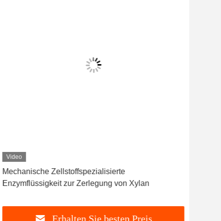
Video
Vid
Mechanische Zellstoffspezialisierte
Hau
Enzymflüssigkeit zur Zerlegung von Xylan
Hämi
Erhalten Sie besten Preis