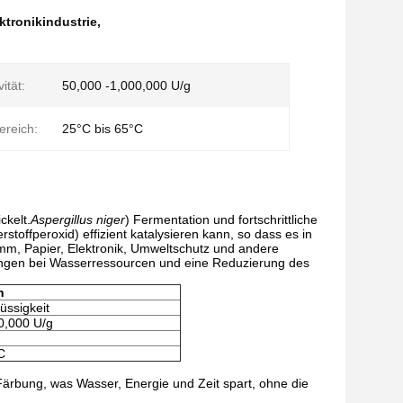
ektronikindustrie
,
ität:
50,000 -1,000,000 U/g
ereich:
25°C bis 65°C
kelt.
Aspergillus niger
) Fermentation und fortschrittliche
offperoxid) effizient katalysieren kann, so dass es in
mm, Papier, Elektronik, Umweltschutz und andere
rungen bei Wasserressourcen und eine Reduzierung des
n
üssigkeit
0,000 U/g
C
Färbung, was Wasser, Energie und Zeit spart, ohne die