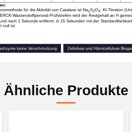
en:
onsmethode für die Aktivität von Catalase ist Na
S
O
- KI-Titration (
2
2
3
MERCK-Wasserstoffperoxid-Prüfstreifen wird der Restgehalt an H geme
und nach 1 Sekunde entfernt, in 15 Sekunden mit der Standardfarbkart
null ist.
ashzyme keine Verschmutzung
Zellulose und Hämicellulose Biog
Ähnliche Produkte