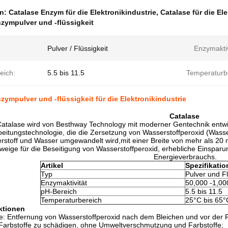
en:
Catalase Enzym für die Elektronikindustrie
,
Catalase für die El
zympulver und -flüssigkeit
Pulver / Flüssigkeit
Enzymaktiv
eich:
5.5 bis 11.5
Temperaturb
zympulver und -flüssigkeit für die Elektronikindustrie
Catalase
atalase wird von Besthway Technology mit moderner Gentechnik entwic
itungstechnologie, die die Zersetzung von Wasserstoffperoxid (Wasserst
rstoff und Wasser umgewandelt wird,mit einer Breite von mehr als 20 
zweige für die Beseitigung von Wasserstoffperoxid, erhebliche Einspa
Energieverbrauchs.
Artikel
Spezifikatio
Typ
Pulver und Fl
Enzymaktivität
50,000 -1,00
pH-Bereich
5.5 bis 11.5
Temperaturbereich
25°C bis 65°
ktionen
rie: Entfernung von Wasserstoffperoxid nach dem Bleichen und vor der 
Farbstoffe zu schädigen, ohne Umweltverschmutzung und Farbstoffe;