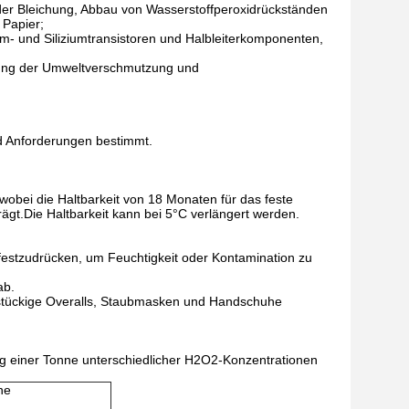
der Bleichung, Abbau von Wasserstoffperoxidrückständen
 Papier;
m- und Siliziumtransistoren und Halbleiterkomponenten,
erung der Umweltverschmutzung und
d Anforderungen bestimmt.
 wobei die Haltbarkeit von 18 Monaten für das feste
ägt.Die Haltbarkeit kann bei 5°C verlängert werden.
festzudrücken, um Feuchtigkeit oder Kontamination zu
ab.
instückige Overalls, Staubmasken und Handschuhe
g einer Tonne unterschiedlicher H2O2-Konzentrationen
ne