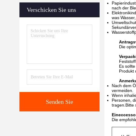
Papierindus
nach der Ble
Verschicken Sie uns
Elektronikin
was Wasser, 
Umweltschut
Sekundärver
Wasserstoffp
Antrags
Die opti
Verpack
Feststoff
Es sollt
Produkt 
Anmerk
Nach dem Öff
vermeiden.
Wenn inhalie
Personen, di
Senden Sie
tragen.Bitte
Eine
ccesso
Die empfohl