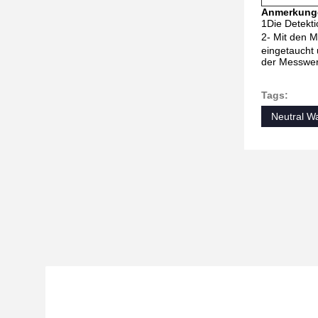
Anmerkung
1Die Detekti
2- Mit den 
eingetaucht 
der Messwert 
Tags:
Neutral W