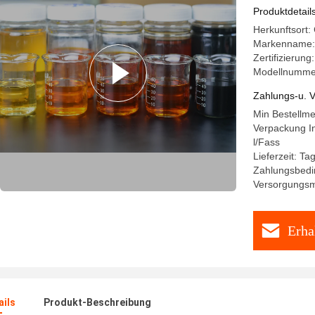
Produktdetail
Herkunftsort:
Markenname
Zertifizierun
Modellnumme
Zahlungs-u. V
Min Bestellm
Verpackung In
l/Fass
Lieferzeit: T
Zahlungsbedin
Versorgungsma
Erha
ails
Produkt-Beschreibung