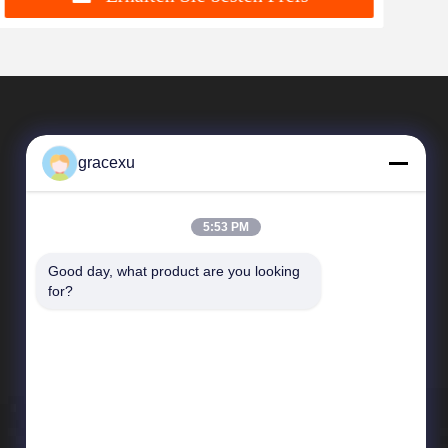
gracexu
5:53 PM
Good day, what product are you looking 
Schnelle Verbindungen
for?
Unternehmensprofil
Fabrik-Ausflug
Qualitätskontrolle
Neuigkeiten