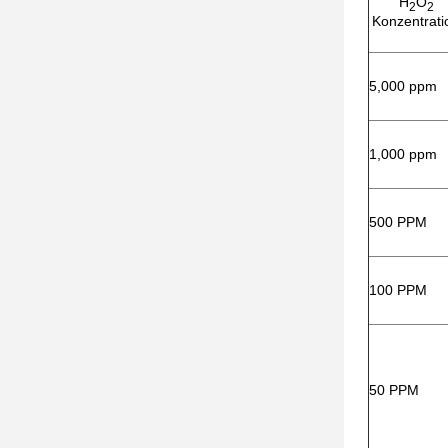
H
O
2
2
Konzentrati
5,000 ppm
1,000 ppm
500 PPM
100 PPM
50 PPM