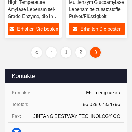
High Temperature
Multienzym Glucoamylase
Amylase Lebensmittel-
Lebensmittelzusatzstoffe
Grade-Enzyme, die in
Pulver/Flüssigkeit
der Backerei Alkoholbier
Erhalten Sie besten
Erhalten Sie besten
verwendet werden
Preis
Preis
1
2
3
Kontakte
Kontakte:
Ms. mengxue xu
Telefon:
86-028-67834796
Fax:
JINTANG BESTWAY TECHNOLOGY CO