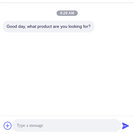
8:29 AM
Good day, what product are you looking for?
Jintang Bestway Technology Co., Ltd.
gracexu119@163.com
86-028-67834796
1# Gebäude 18,24# Jinle Road, Chengdu-Aba Intensive
Industrial, Development Zone, Jintang, Chengdu, Sichuan,
China
Gute Qualität Chinas Enzyme für Lebensmittel Lieferant.
Copyright-© 2023-2026 foodgradeenzyme.com . Alle Rechte
vorbehalten.