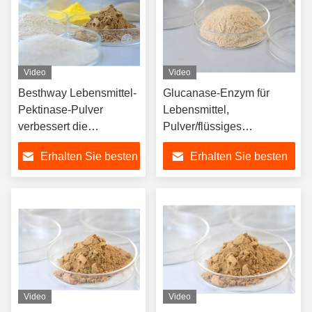
Video
Video
Besthway Lebensmittel-
Glucanase-Enzym für
Pektinase-Pulver
Lebensmittel,
verbessert die
Pulver/flüssiges
Filtrationsgeschwindigkeit
Glucanase-Enzym PH-
Erhalten Sie besten
Erhalten Sie besten
Bereich 3.5-6.5
Preis
Preis
Video
Video