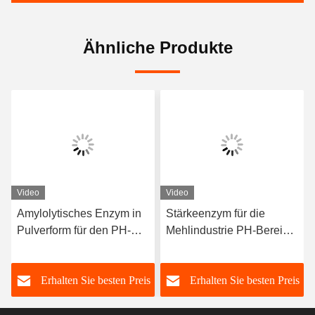
Ähnliche Produkte
Video
Video
Amylolytisches Enzym in
Stärkeenzym für die
Pulverform für den PH-
Mehlindustrie PH-Bereich
Bereich 4,5-6,5 in
4,5-6,5 und Experimente
verschiedenen
bestimmen optimale
s
Erhalten Sie besten Preis
Erhalten Sie besten Preis
Herstellungsprozessen
Dosierung