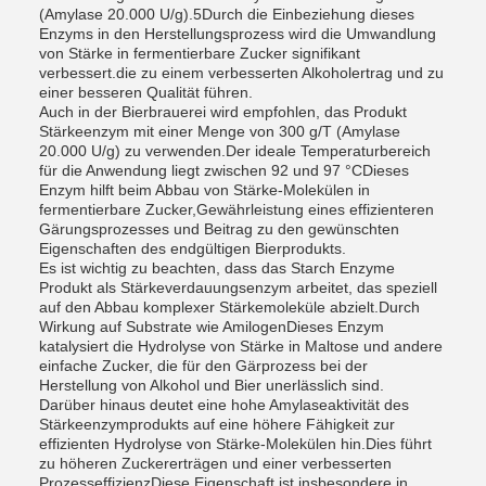
(Amylase 20.000 U/g).5Durch die Einbeziehung dieses
Enzyms in den Herstellungsprozess wird die Umwandlung
von Stärke in fermentierbare Zucker signifikant
verbessert.die zu einem verbesserten Alkoholertrag und zu
einer besseren Qualität führen.
Auch in der Bierbrauerei wird empfohlen, das Produkt
Stärkeenzym mit einer Menge von 300 g/T (Amylase
20.000 U/g) zu verwenden.Der ideale Temperaturbereich
für die Anwendung liegt zwischen 92 und 97 °CDieses
Enzym hilft beim Abbau von Stärke-Molekülen in
fermentierbare Zucker,Gewährleistung eines effizienteren
Gärungsprozesses und Beitrag zu den gewünschten
Eigenschaften des endgültigen Bierprodukts.
Es ist wichtig zu beachten, dass das Starch Enzyme
Produkt als Stärkeverdauungsenzym arbeitet, das speziell
auf den Abbau komplexer Stärkemoleküle abzielt.Durch
Wirkung auf Substrate wie AmilogenDieses Enzym
katalysiert die Hydrolyse von Stärke in Maltose und andere
einfache Zucker, die für den Gärprozess bei der
Herstellung von Alkohol und Bier unerlässlich sind.
Darüber hinaus deutet eine hohe Amylaseaktivität des
Stärkeenzymprodukts auf eine höhere Fähigkeit zur
effizienten Hydrolyse von Stärke-Molekülen hin.Dies führt
zu höheren Zuckererträgen und einer verbesserten
ProzesseffizienzDiese Eigenschaft ist insbesondere in