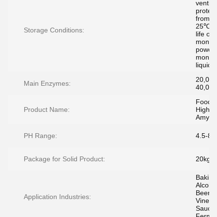
ventila
protec
from li
25℃, s
Storage Conditions:
life of 
months
powder
months
liquids
20,000
Main Enzymes:
40,000
Food 
Product Name:
High-t
Amyla
PH Range:
4.5-8.
Package for Solid Product:
20kg/b
Baking
Alcohol
Beer,
Application Industries:
Vinega
Sauce,
Fermen