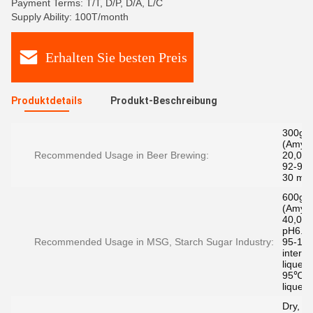
Payment Terms: T/T, D/P, D/A, L/C
Supply Ability: 100T/month
Erhalten Sie besten Preis
Produktdetails
Produkt-Beschreibung
300g/
(Amyl
Recommended Usage in Beer Brewing:
20,000
92-97 
30 min
600g/
(Amyl
40,000
pH6.0-
Recommended Usage in MSG, Starch Sugar Industry:
95-100
interva
liquefa
95℃ fo
liquefa
Dry,