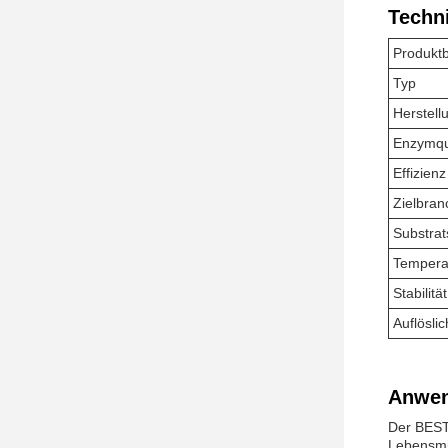
Techn
Produkt
Typ
Herstell
Enzymqu
Effizienz
Zielbran
Substrats
Tempera
Stabilität
Auflöslic
Anwen
Der BEST
Lebensmi