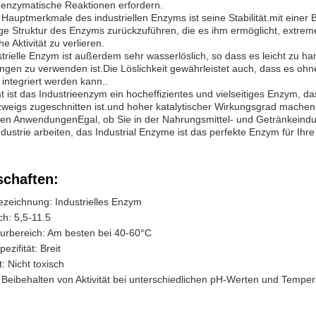
e enzymatische Reaktionen erfordern.
 Hauptmerkmale des industriellen Enzyms ist seine Stabilität.mit einer B
ige Struktur des Enzyms zurückzuführen, die es ihm ermöglicht, extr
he Aktivität zu verlieren.
trielle Enzym ist außerdem sehr wasserlöslich, so dass es leicht zu han
en zu verwenden ist.Die Löslichkeit gewährleistet auch, dass es ohne
integriert werden kann..
 ist das Industrieenzym ein hocheffizientes und vielseitiges Enzym, da
zweigs zugeschnitten ist.und hoher katalytischer Wirkungsgrad machen e
llen AnwendungenEgal, ob Sie in der Nahrungsmittel- und Getränkeindustr
ustrie arbeiten, das Industrial Enzyme ist das perfekte Enzym für Ihre 
schaften:
ezeichnung: Industrielles Enzym
h: 5,5-11.5
urbereich: Am besten bei 40-60°C
ezifität: Breit
t: Nicht toxisch
t: Beibehalten von Aktivität bei unterschiedlichen pH-Werten und Tempe