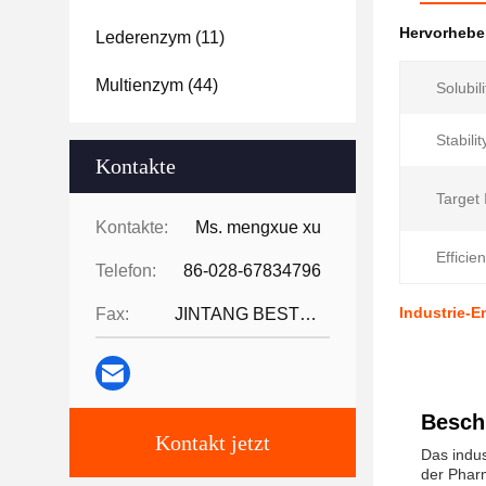
Hervorheb
Lederenzym
(11)
Multienzym
(44)
Solubili
Stabilit
Kontakte
Target 
Kontakte:
Ms. mengxue xu
Efficie
Telefon:
86-028-67834796
Industrie-E
Fax:
JINTANG BESTWAY TECHNOLOGY CO
Besch
Kontakt jetzt
Das indus
der Pharm