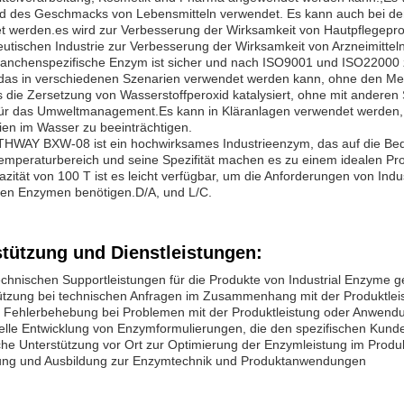
nd des Geschmacks von Lebensmitteln verwendet. Es kann auch bei der
t werden.es wird zur Verbesserung der Wirksamkeit von Hautpflegepro
tischen Industrie zur Verbesserung der Wirksamkeit von Arzneimittel
anchenspezifische Enzym ist sicher und nach ISO9001 und ISO22000 zer
 das in verschiedenen Szenarien verwendet werden kann, ohne den Me
s die Zersetzung von Wasserstoffperoxid katalysiert, ohne mit anderen
für das Umweltmanagement.Es kann in Kläranlagen verwendet werden, 
en im Wasser zu beeinträchtigen.
HWAY BXW-08 ist ein hochwirksames Industrieenzym, das auf die Bed
Temperaturbereich und seine Spezifität machen es zu einem idealen Pr
azität von 100 T ist es leicht verfügbar, um die Anforderungen von Indu
llen Enzymen benötigen.D/A, und L/C.
stützung und Dienstleistungen:
chnischen Supportleistungen für die Produkte von Industrial Enzyme g
tützung bei technischen Anfragen im Zusammenhang mit der Produktle
ei Fehlerbehebung bei Problemen mit der Produktleistung oder Anwend
uelle Entwicklung von Enzymformulierungen, die den spezifischen Kun
che Unterstützung vor Ort zur Optimierung der Enzymleistung im Prod
dung und Ausbildung zur Enzymtechnik und Produktanwendungen