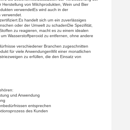
 Herstellung von Milchprodukten, Wein und Bier
dukten verwendetEs wird auch in der
n verwendet.
tifiziert.Es handelt sich um ein zuverlässiges
nschen oder der Umwelt zu schadenDie Spezifität,
 Stoffen zu reagieren, macht es zu einem idealen
um Wasserstoffperoxid zu entfernen, ohne andere
ürfnisse verschiedener Branchen zugeschnitten
odukt für viele AnwendungenMit einer monatlichen
striezweigen zu erfüllen, die den Einsatz von
ehören:
istung und Anwendung
ung
denbedürfnissen entsprechen
uktionsprozess des Kunden