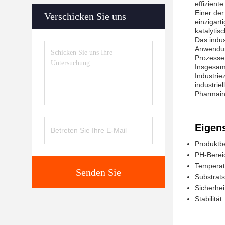
effizient
Einer der
Verschicken Sie uns
einzigart
katalytisc
Das indus
Anwendung
Prozesse 
Insgesamt
Industrie
industrie
Pharmaind
Eigen
Produktb
PH-Bereic
Temperat
Senden Sie
Substratsp
Sicherhei
Stabilitä