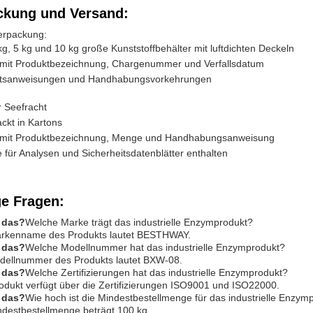
ckung und Versand:
erpackung:
kg, 5 kg und 10 kg große Kunststoffbehälter mit luftdichten Deckeln
n mit Produktbezeichnung, Chargenummer und Verfallsdatum
itsanweisungen und Handhabungsvorkehrungen
r Seefracht
ckt in Kartons
n mit Produktbezeichnung, Menge und Handhabungsanweisung
te für Analysen und Sicherheitsdatenblätter enthalten
ge Fragen:
t das?
Welche Marke trägt das industrielle Enzymprodukt?
rkenname des Produkts lautet BESTHWAY.
t das?
Welche Modellnummer hat das industrielle Enzymprodukt?
dellnummer des Produkts lautet BXW-08.
t das?
Welche Zertifizierungen hat das industrielle Enzymprodukt?
odukt verfügt über die Zertifizierungen ISO9001 und ISO22000.
t das?
Wie hoch ist die Mindestbestellmenge für das industrielle Enzym
ndestbestellmenge beträgt 100 kg.