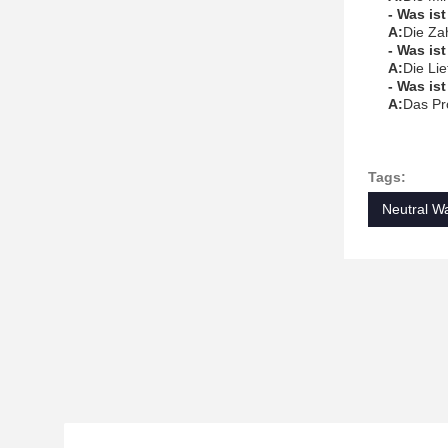
- Was is
A:
Die Za
- Was is
A:
Die Lie
- Was is
A:
Das Pr
Tags:
Neutral W