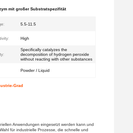
zym mit großer Substratspezifität
e:
5.5-11.5
vity:
High
Specifically catalyzes the
ty:
decomposition of hydrogen peroxide
without reacting with other substances
Powder / Liquid
dustrie-Grad
dustriellen Anwendungen eingesetzt werden kann.und
ahl für industrielle Prozesse, die schnelle und