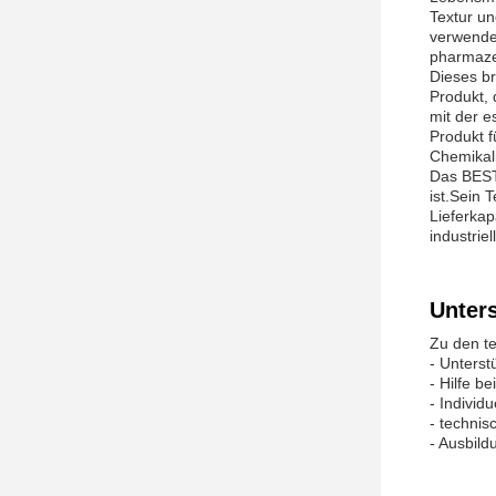
Textur u
verwende
pharmazeu
Dieses br
Produkt,
mit der e
Produkt 
Chemikali
Das BEST
ist.Sein 
Lieferkap
industrie
Unter
Zu den te
- Unters
- Hilfe b
- Individ
- technis
- Ausbil