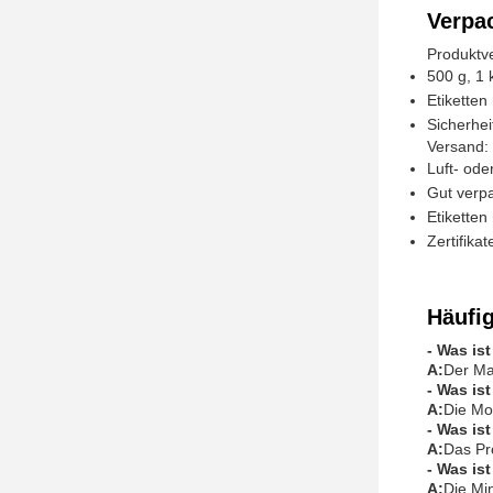
Verpa
Produktv
500 g, 1 
Etikette
Sicherhe
Versand:
Luft- ode
Gut verpa
Etikette
Zertifika
Häufi
- Was is
A:
Der Ma
- Was is
A:
Die Mo
- Was is
A:
Das Pr
- Was is
A:
Die Mi