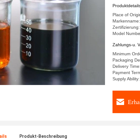
Produktdetail
Place of Origi
Markenname
Zertifizierun
Model Numbe
Zahlungs-u. V
Minimum Orde
Packaging Det
Delivery Time
Payment Terms
Supply Abilit
Erha
ails
Produkt-Beschreibung