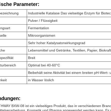
ische Parameter:
bezeichnung
Industrielle Katalase Das vielseitige Enzym für Bi
Pulver / Flüssigkeit
ungsart
Fermentation
elle
Mikroorganismen
Sehr hoher Katalysatorwirkungsgrad
che
Lebensmittel und Getränke, Textilien, Papier, Biokraft
pezifität
Breit
turbereich
Optimal bei 40-60°C
Beibehält seine Aktivität bei einem breiten pH-Wert
hkeit
in Wasser löslich
dungen:
HWAY BXW-08 ist ein vielseitiges Produkt, das in verschiedenen Br
ttelverarbeitung, Kosmetik und Pharma angewendet werden kann.,Es wi