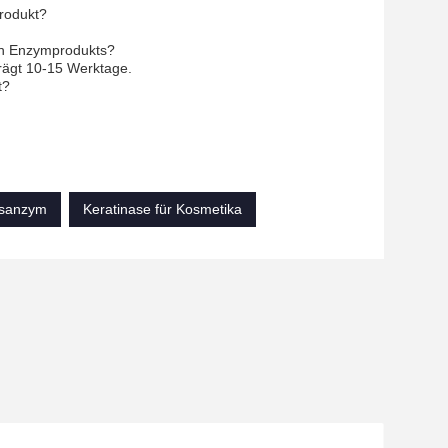
rodukt?
len Enzymprodukts?
trägt 10-15 Werktage.
t?
asanzym
Keratinase für Kosmetika