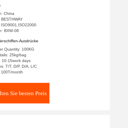
s
n: China
: BESTHWAY
g: ISO9001,ISO22000
r: BXW-08
erschiffen-Ausdrücke
r Quantity: 100KG
ails: 25kg/bag
: 10-15work days
: T/T, D/P, D/A, L/C
y: 100T/month
lten Sie besten Preis