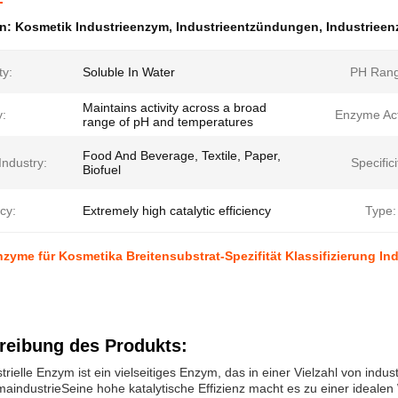
en:
Kosmetik Industrieenzym
,
Industrieentzündungen
,
Industrieen
ty:
Soluble In Water
PH Rang
Maintains activity across a broad
y:
Enzyme Acti
range of pH and temperatures
Food And Beverage, Textile, Paper,
Industry:
Specifici
Biofuel
ncy:
Extremely high catalytic efficiency
Type:
nzyme für Kosmetika Breitensubstrat-Spezifität Klassifizierung In
reibung des Produkts:
trielle Enzym ist ein vielseitiges Enzym, das in einer Vielzahl von in
aindustrieSeine hohe katalytische Effizienz macht es zu einer idealen W