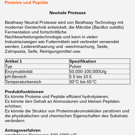
Proteine und Peptide
Neutrale Protease
Besthway Neutral Protease wird von Besthway Technology mit
moderner Gentechnik entwickelt, die Mikrobe (
Bacillus subtilis
)
Fermentation und fortschrittliche
Nachbearbeitungstechnologie.und kann in vielen
Industriezweigen wie Futtermitteln weit verbreitet verwendet
werden, Lederenthaarung und -weichmachung, Seide,
Zahnpasta, Seife, Reinigungsmittel usw.
Artikel 1
Spezifikation
Typ
Pulver
Enzymaktivität
50,000-100,000U/g
pH-Bereich
5.5 bis 10.5
Temperaturbereich
30°C bis 65°C
Produktfunktionen
Es könnte Proteine und Peptide effizient hydrolysieren;
Es könnte den Gehalt an Aminosäuren und kleinen Peptiden
erhöhen;
Es könnte die Struktur von Proteinmakromolekülen zerstören und
die physikalischen und chemischen Eigenschaften des Substrats
verändern.
Antragsverfahren