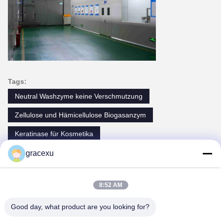
Tags:
Neutral Washzyme keine Verschmutzung
Zellulose und Hämicellulose Biogasanzym
Keratinase für Kosmetika
gracexu
Kontakte
8:52 AM
Kontakte:
Ms. mengxue xu
Good day, what product are you looking for?
Telefon:
86-028-67834796