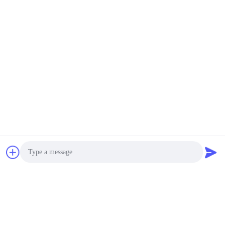
Fax:
JINTANG BESTWAY TECHNOLOGY CO
Kontakt jetzt
Verschicken Sie uns
Photo