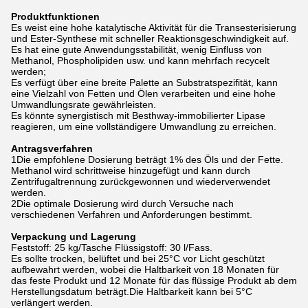
Produktfunktionen
Es weist eine hohe katalytische Aktivität für die Transesterisierung
und Ester-Synthese mit schneller Reaktionsgeschwindigkeit auf.
Es hat eine gute Anwendungsstabilität, wenig Einfluss von
Methanol, Phospholipiden usw. und kann mehrfach recycelt
werden;
Es verfügt über eine breite Palette an Substratspezifität, kann
eine Vielzahl von Fetten und Ölen verarbeiten und eine hohe
Umwandlungsrate gewährleisten.
Es könnte synergistisch mit Besthway-immobilierter Lipase
reagieren, um eine vollständigere Umwandlung zu erreichen.
Antragsverfahren
1Die empfohlene Dosierung beträgt 1% des Öls und der Fette.
Methanol wird schrittweise hinzugefügt und kann durch
Zentrifugaltrennung zurückgewonnen und wiederverwendet
werden.
2Die optimale Dosierung wird durch Versuche nach
verschiedenen Verfahren und Anforderungen bestimmt.
Verpackung und Lagerung
Feststoff: 25 kg/Tasche Flüssigstoff: 30 l/Fass.
Es sollte trocken, belüftet und bei 25°C vor Licht geschützt
aufbewahrt werden, wobei die Haltbarkeit von 18 Monaten für
das feste Produkt und 12 Monate für das flüssige Produkt ab dem
Herstellungsdatum beträgt.Die Haltbarkeit kann bei 5°C
verlängert werden.