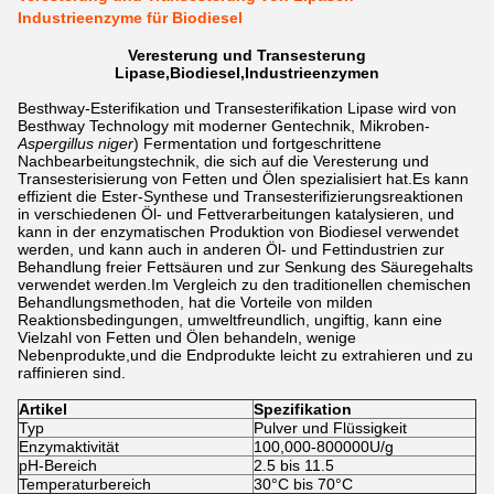
Industrieenzyme für Biodiesel
Veresterung und Transesterung
Lipase,Biodiesel,Industrieenzymen
Besthway-Esterifikation und Transesterifikation Lipase wird von
Besthway Technology mit moderner Gentechnik, Mikroben-
Aspergillus niger
) Fermentation und fortgeschrittene
Nachbearbeitungstechnik, die sich auf die Veresterung und
Transesterisierung von Fetten und Ölen spezialisiert hat.Es kann
effizient die Ester-Synthese und Transesterifizierungsreaktionen
in verschiedenen Öl- und Fettverarbeitungen katalysieren, und
kann in der enzymatischen Produktion von Biodiesel verwendet
werden, und kann auch in anderen Öl- und Fettindustrien zur
Behandlung freier Fettsäuren und zur Senkung des Säuregehalts
verwendet werden.Im Vergleich zu den traditionellen chemischen
Behandlungsmethoden, hat die Vorteile von milden
Reaktionsbedingungen, umweltfreundlich, ungiftig, kann eine
Vielzahl von Fetten und Ölen behandeln, wenige
Nebenprodukte,und die Endprodukte leicht zu extrahieren und zu
raffinieren sind.
Artikel
Spezifikation
Typ
Pulver und Flüssigkeit
Enzymaktivität
100,000-800000U/g
pH-Bereich
2.5 bis 11.5
Temperaturbereich
30°C bis 70°C