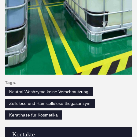
Tags:
Neutral Washzyme keine Verschmutzung
Zellulose und Hämicellulose Biogasanzym
Keratinase für Kosmetika
Kontakte