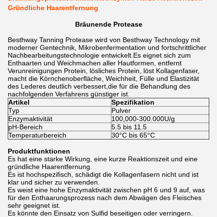
Gründliche Haarentfernung
Bräunende Protease
Besthway Tanning Protease wird von Besthway Technology mit
moderner Gentechnik, Mikrobenfermentation und fortschrittlicher
Nachbearbeitungstechnologie entwickelt.Es eignet sich zum
Enthaarten und Weichmachen aller Hautformen, entfernt
Verunreinigungen Protein, lösliches Protein, löst Kollagenfaser,
macht die Körnchenoberfläche, Weichheit, Fülle und Elastizität
des Lederes deutlich verbessert,die für die Behandlung des
nachfolgenden Verfahrens günstiger ist.
Artikel
Spezifikation
Typ
Pulver
Enzymaktivität
100,000-300.000U/g
pH-Bereich
5.5 bis 11.5
Temperaturbereich
30°C bis 65°C
Produktfunktionen
Es hat eine starke Wirkung, eine kurze Reaktionszeit und eine
gründliche Haarentfernung.
Es ist hochspezifisch, schädigt die Kollagenfasern nicht und ist
klar und sicher zu verwenden.
Es weist eine hohe Enzymaktivität zwischen pH 6 und 9 auf, was
für den Enthaarungsprozess nach dem Abwägen des Fleisches
sehr geeignet ist.
Es könnte den Einsatz von Sulfid beseitigen oder verringern.