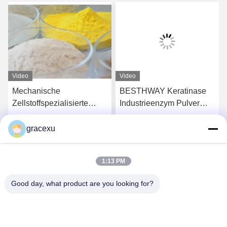
Video
Video
Mechanische
BESTHWAY Keratinase
Zellstoffspezialisierte
Industrieenzym Pulver
Enzympulver und -
10000-200000U/g
flüssigkeit ISO9001
gracexu
s
Erhalten Sie besten Preis
Erhalten Sie besten Preis
1:13 PM
Good day, what product are you looking for?
Jintang Bestway Technology Co., Ltd.