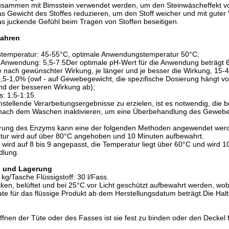
usammen mit Bimsstein verwendet werden, um den Steinwäscheffekt v
s Gewicht des Stoffes reduzieren, um den Stoff weicher und mit gute
s juckende Gefühl beim Tragen von Stoffen beseitigen.
fahren
emperatur: 45-55°C, optimale Anwendungstemperatur 50°C;
 Anwendung: 5,5-7.5Der optimale pH-Wert für die Anwendung beträgt 6
e nach gewünschter Wirkung, je länger und je besser die Wirkung, 15-
0,5-1,0% (owf - auf Gewebegewicht, die spezifische Dosierung hängt v
nd der besseren Wirkung ab);
s: 1:5-1:15.
stellende Verarbeitungsergebnisse zu erzielen, ist es notwendig, di
ach dem Waschen inaktivieren, um eine Überbehandlung des Gewebes
ierung des Enzyms kann eine der folgenden Methoden angewendet wer
tur wird auf über 80°C angehoben und 10 Minuten aufbewahrt.
wird auf 8 bis 9 angepasst, die Temperatur liegt über 60°C und wird 1
dlung.
 und Lagerung
 kg/Tasche Flüssigstoff: 30 l/Fass.
ocken, belüftet und bei 25°C vor Licht geschützt aufbewahrt werden, wo
e für das flüssige Produkt ab dem Herstellungsdatum beträgt.Die Halt
nen der Tüte oder des Fasses ist sie fest zu binden oder den Deckel 