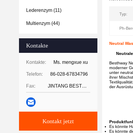
Lederenzym
(11)
Typ:
Multienzym
(44)
Ph-Ber
Neutral Wa
Kontakte
Neutral
Kontakte:
Ms. mengxue xu
Besthway Neu
moderner Gen
unter neutr
Telefon:
86-028-67834796
ihrer Mischs
Textilqualit
Fax:
JINTANG BESTWAY TECHNOLOGY CO
der Ausrüstu
Kontakt jetzt
Produktfun
Es könnte Ha
Es könnte d