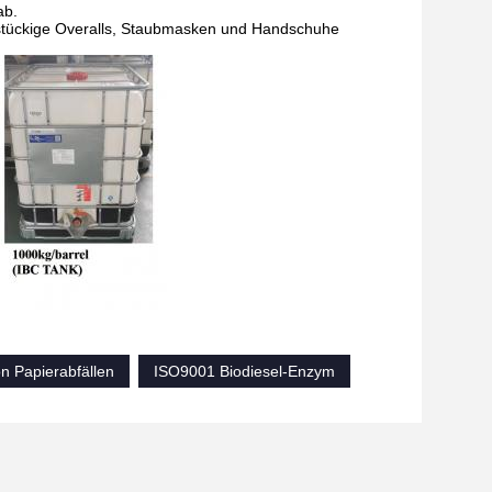
ab.
instückige Overalls, Staubmasken und Handschuhe
 Papierabfällen
ISO9001 Biodiesel-Enzym