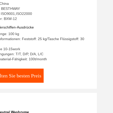
 China
: BESTHWAY
g: ISO9001,ISO22000
r: BXW-12
erschiffen-Ausdrücke
enge: 100 kg
formationen: Feststoff: 25 kg/Tasche Flüssigstoff: 30
age 10-15work
gungen: T/T, D/P, D/A, L/C
terial-Fähigkeit: 100t/month
lten Sie besten Preis
Neutral Washzyme