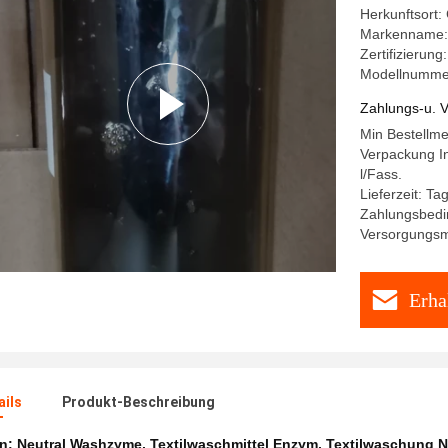
Herkunftsort:
Markenname
Zertifizierun
Modellnumme
Zahlungs-u. V
Min Bestellm
Verpackung In
l/Fass.
Lieferzeit: T
Zahlungsbedin
Versorgungsma
Erha
ails
Produkt-Beschreibung
en:
Neutral Washzyme
,
Textilwaschmittel Enzym
,
Textilwaschung 