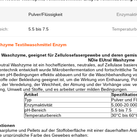
Pulver/Flüssigkeit
Enzymaktiv
eich:
5.5 bis 7.5
Temperaturb
shzyme Textilwaschmittel Enzym
e Waschzyme, geeignet für Zellulosefasergewebe und deren gem
N
Die EU
tral Washzyme
tral Washzyme ist ein hocheffizientes, neutrales, auf Zellulase basi
technik entwickelt wurde.Mikrobenfermentation und fortschrittliche T
alen pH-Bedingungen effektiv abbauen.und für die Waschbehandlung v
toffe oder Bekleidung geeignet ist, um die Wirkung von Enthaarung, Po
ät, der Veredelung, der Weichheit, der Atmung und der Vorhänge usw. 
ng, Umwelt und Stoffe, und es arbeitet unter milden Bedingungen.
Artikel
Spezifikatio
Typ
Pulver und Fl
Enzymaktivität
5,000-20.00
pH-Bereich
5.5 bis 7.5
Temperaturbereich
30°C bis 60°
ktionen
arplume und Pellets auf der Stoffoberfläche mit einer dauerhaften Anti-P
ie ursprüngliche Farbe des Gewebes erhalten;