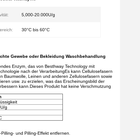
ität:
5,000-20.000U/g
ereich:
30°C bis 60°C
ischte Gewebe oder Bekleidung Waschbehandlung
erendes Enzym, das von Besthway Technology mit
echnologie nach der VerarbeitungEs kann Cellulosefasern
on Baumwolle, Leinen und anderen Zellulosefasern sowie
lieren usw. zu erzielen, was das Erscheinungsbild der
verbessern kann.Dieses Produkt hat keine Verschmutzung
n
üssigkeit
0U/g
C
illing- und Pilling-Effekt entfernen.