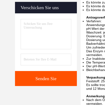
Es könnte z
Es könnte da
Verschicken Sie uns
Es könnte da
Antragsver
Verfahren:
Anwendungst
pH-Wert der
Waschzeit: j
Dosierung: 
Dosierung u
Badverhältni
Um zufrieden
Das Enzym n
vermeiden.
Zur Inaktiv
Die Tempera
Der pH-Wert 
Bleichbehan
Verpackung
Senden Sie
Feststoff: 25
Es sollte tr
und 12 Monat
Anmerkung
Nach dem Öff
vermeiden.