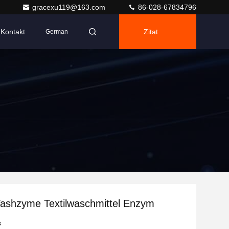
gracexu119@163.com
86-028-67834796
Kontakt
Zitat
German
ashzyme Textilwaschmittel Enzym
s