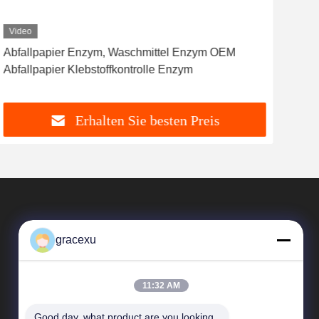
Video
Abfallpapier Enzym, Waschmittel Enzym OEM
Emp
Abfallpapier Klebstoffkontrolle Enzym
Papi
Erhalten Sie besten Preis
gracexu
11:32 AM
Good day, what product are you looking 