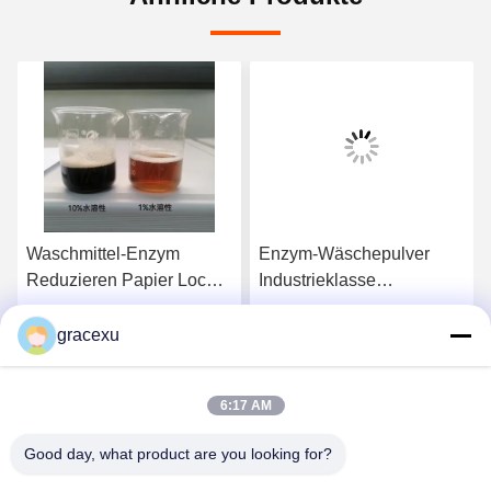
Waschmittel-Enzym
Enzym-Wäschepulver
Reduzieren Papier Loch
Industrieklasse
und Ausfallzeit Reinigung
Anmerkung Vermeiden
Mehr als 45 Minuten
Sie das Einatmen
gracexu
s
Erhalten Sie besten Preis
Erhalten Sie besten Preis
Wirkzeit
6:17 AM
Good day, what product are you looking for?