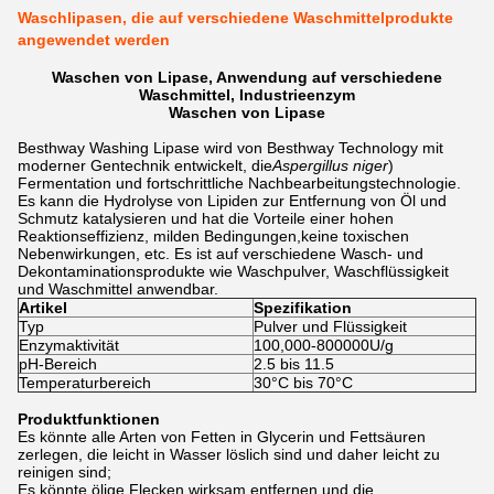
Waschlipasen, die auf verschiedene Waschmittelprodukte
angewendet werden
Waschen von Lipase, Anwendung auf verschiedene
Waschmittel, Industrieenzym
Waschen von Lipase
Besthway Washing Lipase wird von Besthway Technology mit
moderner Gentechnik entwickelt, die
Aspergillus niger
)
Fermentation und fortschrittliche Nachbearbeitungstechnologie.
Es kann die Hydrolyse von Lipiden zur Entfernung von Öl und
Schmutz katalysieren und hat die Vorteile einer hohen
Reaktionseffizienz, milden Bedingungen,keine toxischen
Nebenwirkungen, etc. Es ist auf verschiedene Wasch- und
Dekontaminationsprodukte wie Waschpulver, Waschflüssigkeit
und Waschmittel anwendbar.
Artikel
Spezifikation
Typ
Pulver und Flüssigkeit
Enzymaktivität
100,000-800000U/g
pH-Bereich
2.5 bis 11.5
Temperaturbereich
30°C bis 70°C
Produktfunktionen
Es könnte alle Arten von Fetten in Glycerin und Fettsäuren
zerlegen, die leicht in Wasser löslich sind und daher leicht zu
reinigen sind;
Es könnte ölige Flecken wirksam entfernen und die