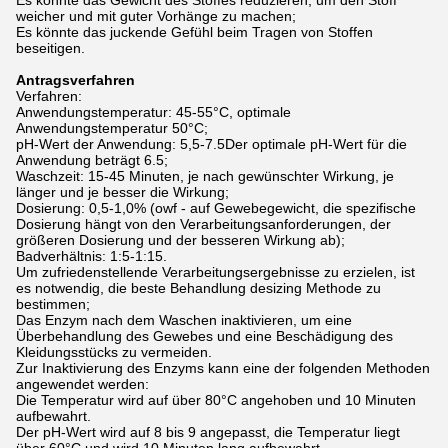
Es könnte das Gewicht des Stoffes reduzieren, um den Stoff
weicher und mit guter Vorhänge zu machen;
Es könnte das juckende Gefühl beim Tragen von Stoffen
beseitigen.
Antragsverfahren
Verfahren:
Anwendungstemperatur: 45-55°C, optimale
Anwendungstemperatur 50°C;
pH-Wert der Anwendung: 5,5-7.5Der optimale pH-Wert für die
Anwendung beträgt 6.5;
Waschzeit: 15-45 Minuten, je nach gewünschter Wirkung, je
länger und je besser die Wirkung;
Dosierung: 0,5-1,0% (owf - auf Gewebegewicht, die spezifische
Dosierung hängt von den Verarbeitungsanforderungen, der
größeren Dosierung und der besseren Wirkung ab);
Badverhältnis: 1:5-1:15.
Um zufriedenstellende Verarbeitungsergebnisse zu erzielen, ist
es notwendig, die beste Behandlung desizing Methode zu
bestimmen;
Das Enzym nach dem Waschen inaktivieren, um eine
Überbehandlung des Gewebes und eine Beschädigung des
Kleidungsstücks zu vermeiden.
Zur Inaktivierung des Enzyms kann eine der folgenden Methoden
angewendet werden:
Die Temperatur wird auf über 80°C angehoben und 10 Minuten
aufbewahrt.
Der pH-Wert wird auf 8 bis 9 angepasst, die Temperatur liegt