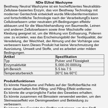
N
Die EU
tral Washzyme
Besthway Neutral Washzyme ist ein hocheffizientes Neutralitäts-
Zellulase-basiertes Enzym, das von Besthway Technology mit
moderner Gentechnik entwickelt wurde.Mikrobenfermentation
und fortschrittliche Technologie nach der VerarbeitungEs kann
Cellulosefasern unter neutralen pH-Bedingungen effektiv
abbauen.und für die Waschbehandlung von Baumwolle, Leinen
und anderen Zellulosefasern sowie ihrer Mischstoffe oder
Kleidung geeignet ist, um die Wirkung von Enthaarung, Polieren
usw. zu erzielen, was das Erscheinungsbild der Textilqualität, der
Veredelung, der Weichheit, der Atmung und der Vorhänge usw.
verbessern kann.Dieses Produkt hat keine Verschmutzung der
Ausrüstung, Umwelt und Stoffe, und es arbeitet unter milden
Bedingungen.
Artikel
Spezifikation
Typ
Pulver und Flüssigkeit
Enzymaktivität
5,000-20.000U/g
pH-Bereich
5.5 bis 7.5
Temperaturbereich
30°C bis 60°C
Produktfunktionen
Es könnte Haarplume und Pellets auf der Stoffoberfläche mit
einer dauerhaften Anti-Pilling- und Pilling-Effekt entfernen.
Es könnte die ursprüngliche Farbe des Gewebes erhalten;
Es könnte zusammen mit Bimsstein verwendet werden, um den
Steinwasseffekt von Denimgeweben und Bekleidung zu
verbessern.