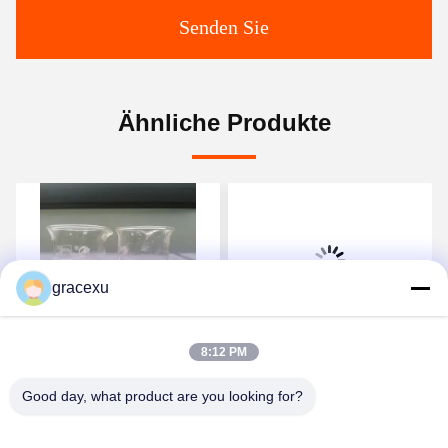
Senden Sie
Ähnliche Produkte
gracexu
8:12 PM
Waschmittel-Enzym
Enzym-Wäschepulver
Reduzieren Papier Loch
Industrieklasse
Good day, what product are you looking for?
und Ausfallzeit Reinigung
Anmerkung Vermeiden
Mehr als 45 Minuten
Sie das Einatmen