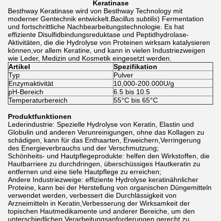
Keratinase
Besthway Keratinase wird von Besthway Technology mit
moderner Gentechnik entwickelt.
Bacillus subtilis
) Fermentation
und fortschrittliche Nachbearbeitungstechnologie. Es hat
effiziente Disulfidbindungsreduktase und Peptidhydrolase-
Aktivitäten, die die Hydrolyse von Proteinen wirksam katalysieren
können,vor allem Keratine, und kann in vielen Industriezweigen
wie Leder, Medizin und Kosmetik eingesetzt werden.
Artikel
Spezifikation
Typ
Pulver
Enzymaktivität
10,000-200.000U/g
pH-Bereich
6.5 bis 10.5
Temperaturbereich
55°C bis 65°C
Produktfunktionen
Lederindustrie: Spezielle Hydrolyse von Keratin, Elastin und
Globulin und anderen Verunreinigungen, ohne das Kollagen zu
schädigen, kann für das Enthaarten, Erweichern,Verringerung
des Energieverbrauchs und der Verschmutzung;
Schönheits- und Hautpflegeprodukte: helfen den Wirkstoffen, die
Hautbarriere zu durchdringen, überschüssiges Hautkeratin zu
entfernen und eine tiefe Hautpflege zu erreichen;
Andere Industriezweige: effiziente Hydrolyse keratinähnlicher
Proteine, kann bei der Herstellung von organischen Düngemitteln
verwendet werden, verbessert die Durchlässigkeit von
Arzneimitteln in Keratin,Verbesserung der Wirksamkeit der
topischen Hautmedikamente und anderer Bereiche, um den
unterschiedlichen Verarbeitungsanforderungen gerecht zu