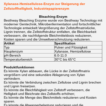
Xylanase-Hemisellulose-Enzym zur Steigerung der
Zellstoffhelligkeit, Industriepapierenzym
Bleaching-Enzym
Besthway Bleaching Enzyme wurde von Besthway Technology mit
moderner Gentechnik, Mikrobenfermentation und fortschrittlicher
Technologie entwickelt.Vergrößerung der Zellstoffmatrixlücke,
Lignin trennen, die Zellstoffstruktur entfalten, die Bleichbarkeit
verbessern, die nachfolgende Bleichmitteldosis reduzieren,
Kosten sparen und die Umweltverschmutzung reduzieren.
Artikel
Spezifikation
Typ
Pulver und Flüssigkeit
Hauptenzym
Xylanase, Hemizellulose
pH-Bereich
6.0-11.0
Temperaturbereich
30°C bis 65°C
Produktfunktionen
Es könnte Xylan abbauen, die Lücke in der Zellstoffmatrix
vergrößern und eine sekundäre Ablagerung von Xylan
verhindern.
Es könnte die Verbindung zwischen Zellulose und Lignin brechen
und Lignin freisetzen.
Es könnte die Bleichfähigkeit von Zellstoff verbessern, die
Helligkeit und Bleichrate des Zellstoffs erhöhen;
Es könnte die Menge des Bleichmittels reduzieren und Kosten
sparen.
Es könnte die Abwasserbelastung reduzieren und die