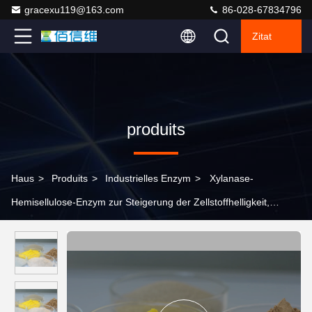
gracexu119@163.com
86-028-67834796
Zitat
produits
Haus
>
Produits
>
Industrielles Enzym
>
Xylanase-
Hemisellulose-Enzym zur Steigerung der Zellstoffhelligkeit,
Industriepapierenzym