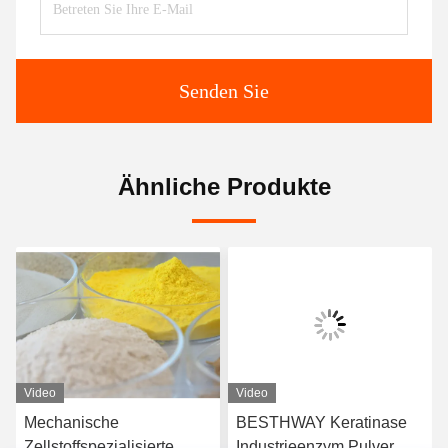
Senden Sie
Ähnliche Produkte
Video
Video
Mechanische
BESTHWAY Keratinase
Zellstoffspezialisierte
Industrieenzym Pulver