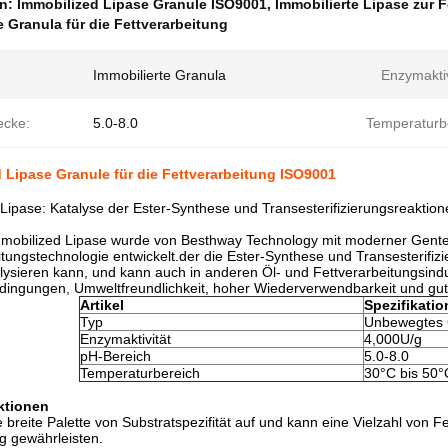
en:
Immobilized Lipase Granule ISO9001
,
Immobilierte Lipase zur 
e Granula für die Fettverarbeitung
Immobilierte Granula
Enzymaktiv
ecke:
5.0-8.0
Temperaturb
 Lipase Granule für die Fettverarbeitung ISO9001
Lipase: Katalyse der Ester-Synthese und Transesterifizierungsreaktion
mobilized Lipase wurde von Besthway Technology mit moderner Gentechn
ungstechnologie entwickelt.der die Ester-Synthese und Transesterifiz
talysieren kann, und kann auch in anderen Öl- und Fettverarbeitungsind
ingungen, Umweltfreundlichkeit, hoher Wiederverwendbarkeit und guter
Artikel
Spezifikatio
Typ
Unbewegtes 
Enzymaktivität
4,000U/g
pH-Bereich
5.0-8.0
Temperaturbereich
30°C bis 50°
ktionen
e breite Palette von Substratspezifität auf und kann eine Vielzahl von 
g gewährleisten.