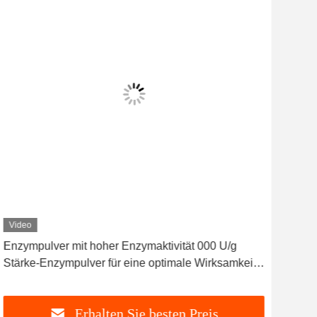
Video
Vid
Enzympulver mit hoher Enzymaktivität 000 U/g
PH-B
Stärke-Enzympulver für eine optimale Wirksamkeit
100
der Stärkeverarbeitung
Erhalten Sie besten Preis