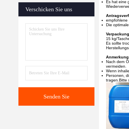
Es hat eine 
Wiederverw
Verschicken Sie uns
Antragsver
empfohlene 
Die optimal
Verpackung
15 kg/Tasch
Es sollte tr
Herstellungs
Anmerkung
Nach dem Öff
vermeiden.
Wenn inhalie
Personen, di
tragen.Bitte
Senden Sie