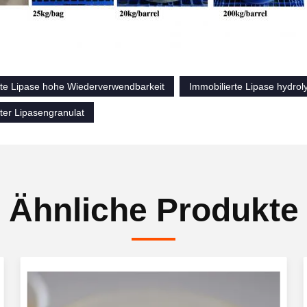
rte Lipase hohe Wiederverwendbarkeit
Immobilierte Lipase hydroly
ter Lipasengranulat
Ähnliche Produkte