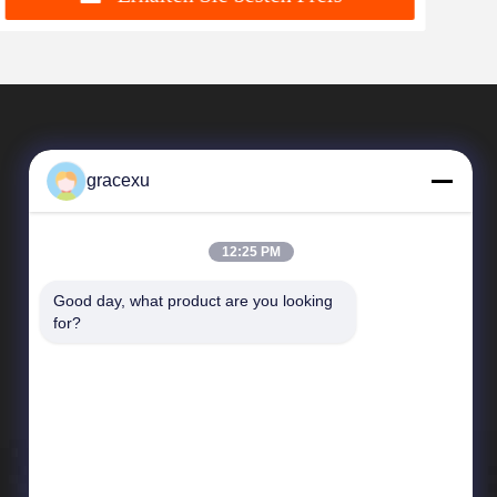
gracexu
12:25 PM
Good day, what product are you looking 
Schnelle Verbindungen
for?
Unternehmensprofil
Fabrik-Ausflug
Qualitätskontrolle
Neuigkeiten