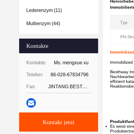
Hervorheb
Immobiliert
Lederenzym
(11)
Typ:
Multienzym
(44)
PH-Str
Kontakte
Immobilized
Immobilized 
Kontakte:
Ms. mengxue xu
Besthway Im
Telefon:
86-028-67834796
Nachbearbeit
effizient ka
Reaktionsbed
Fax:
JINTANG BESTWAY TECHNOLOGY CO
Kontakt jetzt
Produktfun
Es weist ein
Produktertra