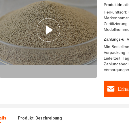
Produktdetail
Herkunftsort:
Markenname
Zertifizierun
Modellnumme
Zahlungs-u. V
Min Bestellm
Verpackung I
Lieferzeit: T
Zahlungsbedin
Versorgungsma
Erha
ails
Produkt-Beschreibung