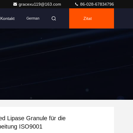
gracexu119@163.com
86-028-67834796
Kontakt
Zitat
German
ed Lipase Granule für die
beitung ISO9001