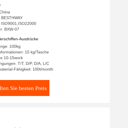
s
 China
: BESTHWAY
g: ISO9001,ISO22000
r: BXW-07
erschiffen-Ausdrücke
enge: 100kg
nformationen: 15 kg/Tasche
age 10-15work
gungen: T/T, D/P, D/A, L/C
terial-Fähigkeit: 100t/month
lten Sie besten Preis