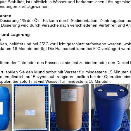
gute Stabilität, ist unlöslich in Wasser und herkömmlichen Lösungsmittel
endungen zurückgewinnen.
fahren
Dosierung:1% der Öle. Es kann durch Sedimentation, Zentrifugation 
e Dosierung wird durch Versuche nach verschiedenen Verfahren und A
 und Lagerung
e
ocken, belüftet und bei 25°C vor Licht geschützt aufbewahrt werden, wo
datum 18 Monate beträgt.Die Haltbarkeit kann bei 5°C verlängert werd
nen der Tüte oder des Fasses ist sie fest zu binden oder den Deckel 
rt, spülen Sie den Mund sofort mit Wasser für mindestens 15 Minuten 
e empfindlich auf Enzymstaub reagieren, sollten bei der Operation e
 spülen Sie sofort mit viel Wasser für mindestens 15 Minuten.