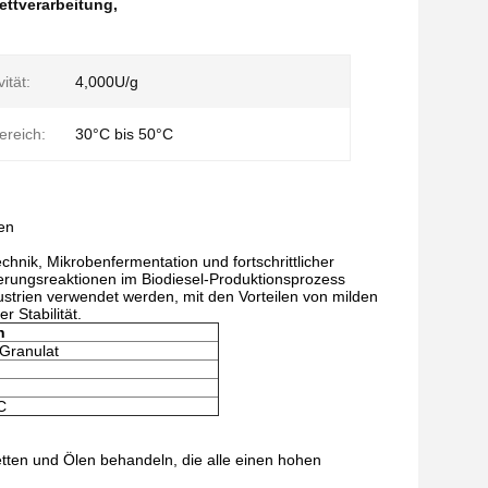
Fettverarbeitung
,
ität:
4,000U/g
ereich:
30°C bis 50°C
en
ik, Mikrobenfermentation und fortschrittlicher
ierungsreaktionen im Biodiesel-Produktionsprozess
ustrien verwendet werden, mit den Vorteilen von milden
 Stabilität.
n
Granulat
C
Fetten und Ölen behandeln, die alle einen hohen