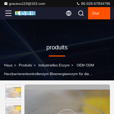
gracexu119@163.com
86-028-67834796
Zitat
produits
Haus
>
Produits
>
Industrielles Enzym
>
OEM ODM
Harzbarrierenkontrollenzym Bioenergieenzym für die
Papierverarbeitung