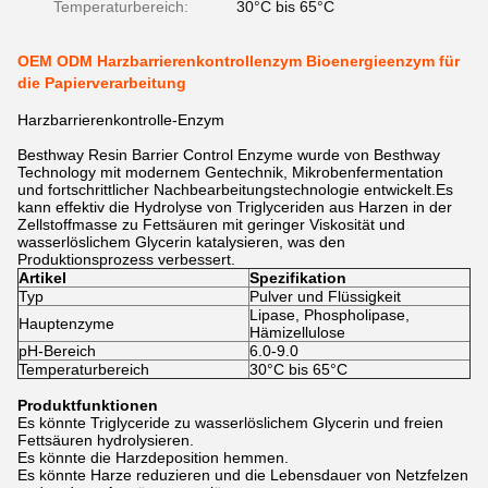
Temperaturbereich:
30°C bis 65°C
OEM ODM Harzbarrierenkontrollenzym Bioenergieenzym für
die Papierverarbeitung
Harzbarrierenkontrolle-Enzym
Besthway Resin Barrier Control Enzyme wurde von Besthway
Technology mit modernem Gentechnik, Mikrobenfermentation
und fortschrittlicher Nachbearbeitungstechnologie entwickelt.Es
kann effektiv die Hydrolyse von Triglyceriden aus Harzen in der
Zellstoffmasse zu Fettsäuren mit geringer Viskosität und
wasserlöslichem Glycerin katalysieren, was den
Produktionsprozess verbessert.
Artikel
Spezifikation
Typ
Pulver und Flüssigkeit
Lipase, Phospholipase,
Hauptenzyme
Hämizellulose
pH-Bereich
6.0-9.0
Temperaturbereich
30°C bis 65°C
Produktfunktionen
Es könnte Triglyceride zu wasserlöslichem Glycerin und freien
Fettsäuren hydrolysieren.
Es könnte die Harzdeposition hemmen.
Es könnte Harze reduzieren und die Lebensdauer von Netzfelzen