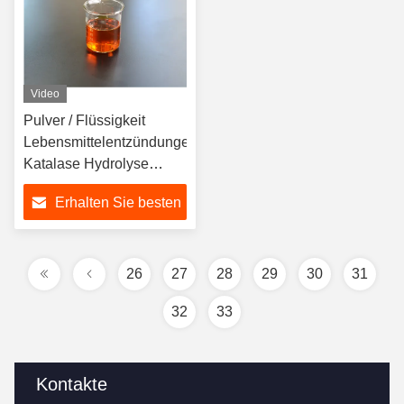
Video
Pulver / Flüssigkeit
Lebensmittelentzündungen
Katalase Hydrolyse
Wasserstoffperoxid
Erhalten Sie besten
Preis
26
27
28
29
30
31
32
33
Kontakte