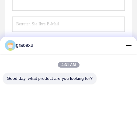
gracexu
Senden Sie
4:31 AM
Good day, what product are you looking for?
Jintang Bestway Technology Co., Ltd.
gracexu119@163.com
86-028-67834796
1# Gebäude 18,24# Jinle Road, Chengdu-Aba Intensive