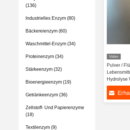
(136)
Industrielles Enzym
(80)
Bäckereienzym
(60)
Waschmittel-Enzym
(34)
Proteinenzym
(34)
Video
Pulver / Fl
Stärkeenzym
(32)
Lebensmitt
Hydrolyse 
Bioenergieenzym
(19)
Erha
Getränkeenzym
(36)
Zellstoff- Und Papierenzyme
(18)
Textilenzym
(9)