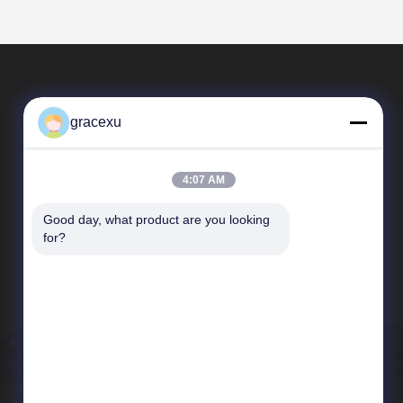
gracexu
4:07 AM
Good day, what product are you looking 
Schnelle Verbindungen
for?
Unternehmensprofil
Fabrik-Ausflug
Qualitätskontrolle
Neuigkeiten