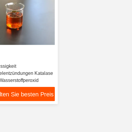
üssigkeit
elentzündungen Katalase
Wasserstoffperoxid
lten Sie besten Preis