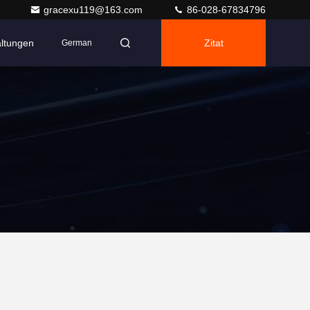
gracexu119@163.com
86-028-67834796
altungen
Zitat
German