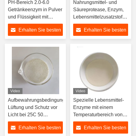
PH-Bereich 2.0-6.0
Nahrungsmittel- und
Getränkeenzym in Pulver
Säureprotease, Enzym,
und Flüssigkeit mit
Lebensmittelzusatzstoff,
Enzymaktivität 50.000-
Getränkeenzym,
Erhalten Sie besten
Erhalten Sie besten
100.000U/g
Naturgetränkeenzym
Preis
Preis
Video
Video
Aufbewahrungsbedingungen
Spezielle Lebensmittel-
Lüftung und Schutz vor
Enzyme mit einem
Licht bei 25C 50
Temperaturbereich von
Enzymaktivität Getränke
30 bis 70 °C
Erhalten Sie besten
Erhalten Sie besten
Enzym mit pH-Bereich