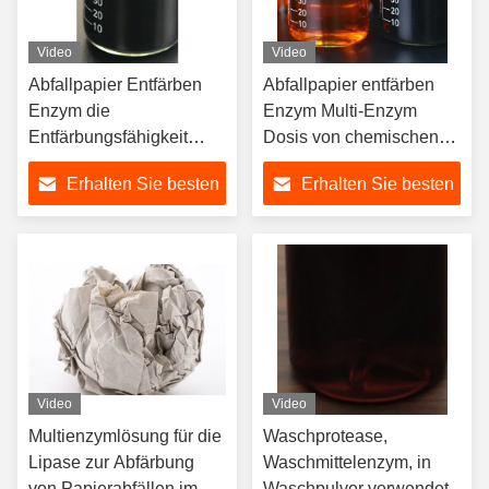
Video
Video
Abfallpapier Entfärben
Abfallpapier entfärben
Enzym die
Enzym Multi-Enzym
Entfärbungsfähigkeit
Dosis von chemischen
verbessern
Drogen und
Erhalten Sie besten
Erhalten Sie besten
Papierherstellung Enzym
Umweltverschmutzung
reduzieren
Preis
Preis
Video
Video
Multienzymlösung für die
Waschprotease,
Lipase zur Abfärbung
Waschmittelenzym, in
von Papierabfällen im
Waschpulver verwendet