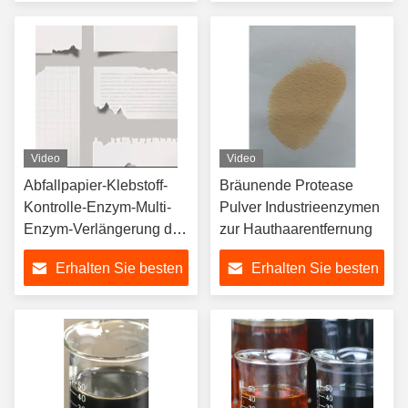
von 2,0-6.0
Preis
Preis
Video
Video
Abfallpapier-Klebstoff-
Bräunende Protease
Kontrolle-Enzym-Multi-
Pulver Industrieenzymen
Enzym-Verlängerung der
zur Hauthaarentfernung
Lebensdauer von
Erhalten Sie besten
Erhalten Sie besten
Wolltuch und
Netzdekette
Preis
Preis