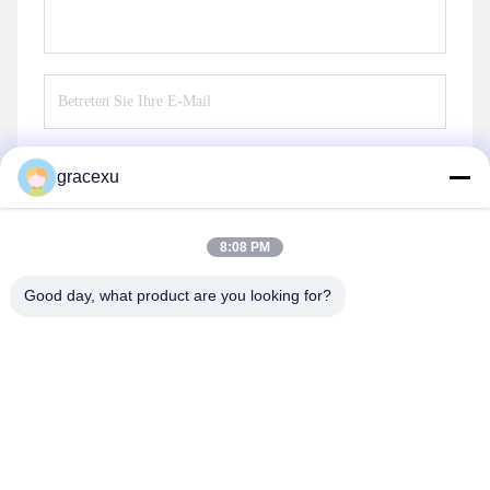
gracexu
Senden Sie
8:08 PM
Good day, what product are you looking for?
Jintang Bestway Technology Co., Ltd.
gracexu119@163.com
86-028-67834796