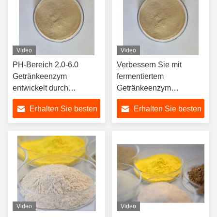
Video
Video
PH-Bereich 2.0-6.0
Verbessern Sie mit
Getränkeenzym
fermentiertem
entwickelt durch
Getränkeenzym
Besthway Technologie in
100.000U/g Aktivität und
Erhalten Sie besten
Erhalten Sie besten
Pulver und Flüssigkeit
Kühllagerung bei 5°C
Preis
Preis
Video
Video