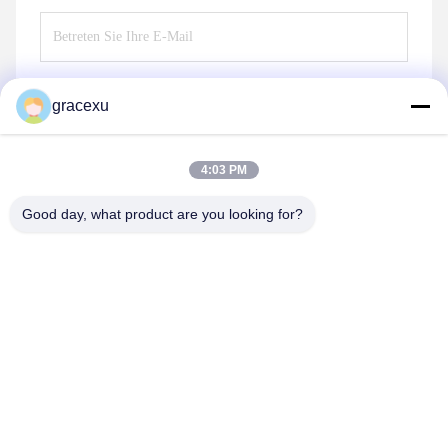
gracexu
Senden Sie
4:03 PM
Good day, what product are you looking for?
Jintang Bestway Technology Co., Ltd.
gracexu119@163.com
86-028-67834796
1# Gebäude 18,24# Jinle Road, Chengdu-Aba Intensive
Industrial, Development Zone, Jintang, Chengdu, Sichuan,
China