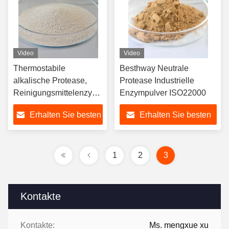
Video
Video
Thermostabile
Besthway Neutrale
alkalische Protease,
Protease Industrielle
Reinigungsmittelenzym,
Enzympulver ISO22000
200000-300000U/G
Erhalten Sie besten
Erhalten Sie besten
Preis
Preis
1
2
3
Kontakte
Kontakte:
Ms. mengxue xu