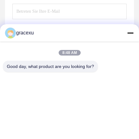
gracexu
Senden Sie
8:48 AM
Good day, what product are you looking for?
Jintang Bestway Technology Co., Ltd.
gracexu119@163.com
86-028-67834796
1# Gebäude 18,24# Jinle Road, Chengdu-Aba Intensive
Industrial, Development Zone, Jintang, Chengdu, Sichuan,
China