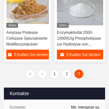
Video
Video
Amylase Protease
Enzymaktivität 2000-
Cellulase Spezialisierte
10000U/g Phospholipase
Multifenzympulver
zur Hydrolyse von
Phospholipiden
Erhalten Sie besten
Erhalten Sie besten
Preis
Preis
1
2
3
Kontakte
Kontakte:
Ms. mengxue xu