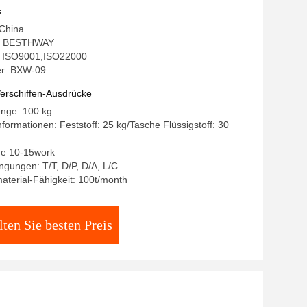
s
 China
: BESTHWAY
g: ISO9001,ISO22000
r: BXW-09
erschiffen-Ausdrücke
enge: 100 kg
formationen: Feststoff: 25 kg/Tasche Flüssigstoff: 30
age 10-15work
gungen: T/T, D/P, D/A, L/C
terial-Fähigkeit: 100t/month
lten Sie besten Preis