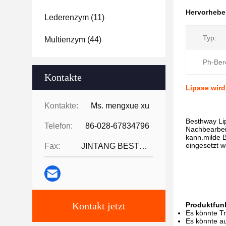
Hervorheb
Lederenzym
(11)
Typ:
Multienzym
(44)
Ph-Ber
Kontakte
Lipase wird
Kontakte:
Ms. mengxue xu
Besthway Li
Telefon:
86-028-67834796
Nachbearbeit
kann.milde B
eingesetzt w
Fax:
JINTANG BESTWAY TECHNOLOGY CO
Kontakt jetzt
Produktfun
Es könnte Tr
Es könnte au