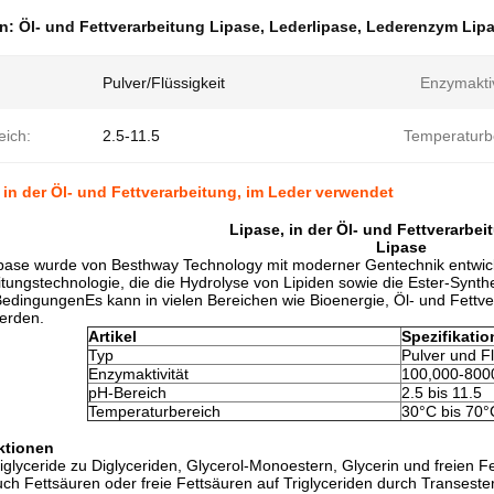
en:
Öl- und Fettverarbeitung Lipase
,
Lederlipase
,
Lederenzym Lip
Pulver/Flüssigkeit
Enzymaktiv
eich:
2.5-11.5
Temperaturb
 in der Öl- und Fettverarbeitung, im Leder verwendet
Lipase, in der Öl- und Fettverarbei
Lipase
pase wurde von Besthway Technology mit moderner Gentechnik entwick
ungstechnologie, die die Hydrolyse von Lipiden sowie die Ester-Synth
edingungenEs kann in vielen Bereichen wie Bioenergie, Öl- und Fettve
erden.
Artikel
Spezifikatio
Typ
Pulver und Fl
Enzymaktivität
100,000-800
pH-Bereich
2.5 bis 11.5
Temperaturbereich
30°C bis 70°
ktionen
iglyceride zu Diglyceriden, Glycerol-Monoestern, Glycerin und freien F
ch Fettsäuren oder freie Fettsäuren auf Triglyceriden durch Transester