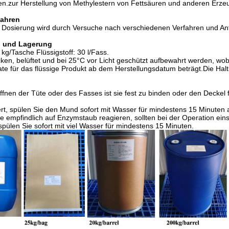
en.zur Herstellung von Methylestern von Fettsäuren und anderen Erze
fahren
e Dosierung wird durch Versuche nach verschiedenen Verfahren und A
 und Lagerung
 kg/Tasche Flüssigstoff: 30 l/Fass.
ocken, belüftet und bei 25°C vor Licht geschützt aufbewahrt werden, wo
e für das flüssige Produkt ab dem Herstellungsdatum beträgt.Die Halt
nen der Tüte oder des Fasses ist sie fest zu binden oder den Deckel 
rt, spülen Sie den Mund sofort mit Wasser für mindestens 15 Minuten 
e empfindlich auf Enzymstaub reagieren, sollten bei der Operation e
 spülen Sie sofort mit viel Wasser für mindestens 15 Minuten.