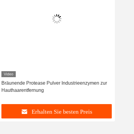
Video
Vid
Bräunende Protease Pulver Industrieenzymen zur
Indu
Hauthaarentfernung
Bräu
Erhalten Sie besten Preis