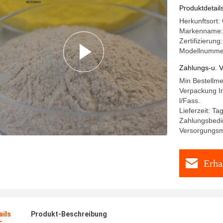
Produktdetail
Herkunftsort:
Markenname
Zertifizierun
Modellnumme
Zahlungs-u. V
Min Bestellm
Verpackung In
l/Fass.
Lieferzeit: T
Zahlungsbedin
Versorgungsma
Erha
ails
Produkt-Beschreibung