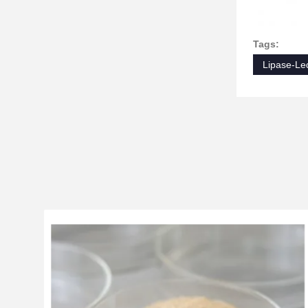
Tags:
Lipase-L