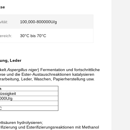
ase
ität:
100,000-800000U/g
ereich:
30°C bis 70°C
tung, Leder
elt.
Aspergillus niger
) Fermentation und fortschrittliche
ese und die Ester-Austauschreaktionen katalysieren
rarbeitung, Leder, Waschen, Papierherstellung usw.
n
üssigkeit
000U/g
C
ettsäuren hydrolysieren;
ifizierung und Esterifizierungsreaktionen mit Methanol