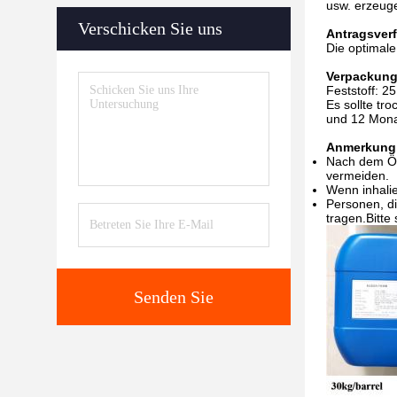
usw. erzeug
Verschicken Sie uns
Antragsver
Die optimal
Verpackung
Feststoff: 25
Es sollte tr
und 12 Monat
Anmerkung
Nach dem Öff
vermeiden.
Wenn inhalie
Personen, di
tragen.Bitte
Senden Sie