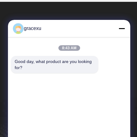
gracexu
8:43 AM
Good day, what product are you looking 
Schnelle Verbindungen
for?
Unternehmensprofil
Fabrik-Ausflug
Qualitätskontrolle
Neuigkeiten
Sitemap