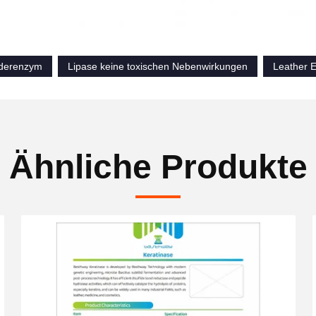
ederenzym
Lipase keine toxischen Nebenwirkungen
Leather 
Ähnliche Produkte