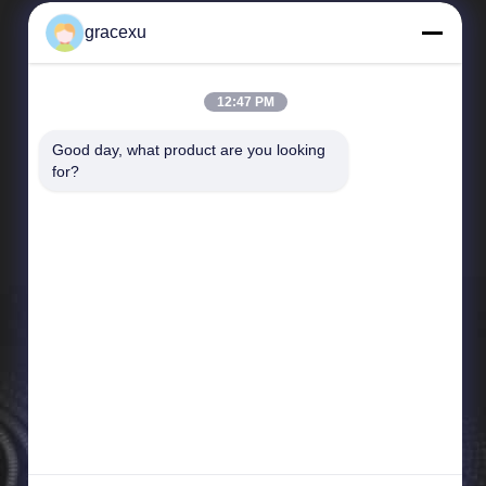
gracexu
12:47 PM
Good day, what product are you looking 
Schnelle Verbindungen
for?
Unternehmensprofil
Fabrik-Ausflug
Qualitätskontrolle
Neuigkeiten
Sitemap
Privacy policy