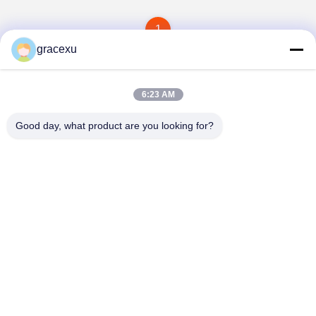
1
gracexu
6:23 AM
Good day, what product are you looking for?
Jintang Bestway Technology Co., Ltd.
gracexu119@163.com
86-028-67834796
1# Gebäude 18,24# Jinle Road, Chengdu-Aba Intensive
Industrial, Development Zone, Jintang, Chengdu, Sichuan,
China