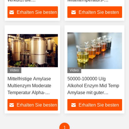
Fermentationszeit
Amylase-
Erhalten Sie besten
Erhalten Sie besten
Multienzympulver und
Flüssigkeit
Preis
Preis
Video
Video
Mittelfristige Amylase
50000-100000 U/g
Multienzym Moderate
Alkohol Enzym Mid Temp
Temperatur Alpha-
Amylase mit guter
Amylase α-Amylase
Löslichkeit
Erhalten Sie besten
Erhalten Sie besten
Preis
Preis
1