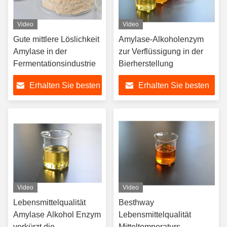
Video
Video
Gute mittlere Löslichkeit
Amylase-Alkoholenzym
Amylase in der
zur Verflüssigung in der
Fermentationsindustrie
Bierherstellung
Erhalten Sie besten
Erhalten Sie besten
Preis
Preis
Video
Video
Lebensmittelqualität
Besthway
Amylase Alkohol Enzym
Lebensmittelqualität
verkürzt die
Mitteltemperaturs-