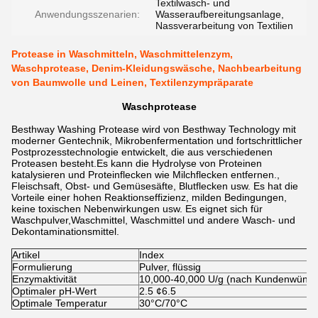
Textilwasch- und
Anwendungsszenarien:
Wasseraufbereitungsanlage,
Nassverarbeitung von Textilien
Protease in Waschmitteln, Waschmittelenzym,
Waschprotease, Denim-Kleidungswäsche, Nachbearbeitung
von Baumwolle und Leinen, Textilenzympräparate
Waschprotease
Besthway Washing Protease wird von Besthway Technology mit
moderner Gentechnik, Mikrobenfermentation und fortschrittlicher
Postprozesstechnologie entwickelt, die aus verschiedenen
Proteasen besteht.Es kann die Hydrolyse von Proteinen
katalysieren und Proteinflecken wie Milchflecken entfernen.,
Fleischsaft, Obst- und Gemüsesäfte, Blutflecken usw. Es hat die
Vorteile einer hohen Reaktionseffizienz, milden Bedingungen,
keine toxischen Nebenwirkungen usw. Es eignet sich für
Waschpulver,Waschmittel, Waschmittel und andere Wasch- und
Dekontaminationsmittel.
Artikel
Index
Formulierung
Pulver, flüssig
Enzymaktivität
10,000-40,000 U/g (nach Kundenwünsc
Optimaler pH-Wert
2.5 ¢6.5
Optimale Temperatur
30°C/70°C