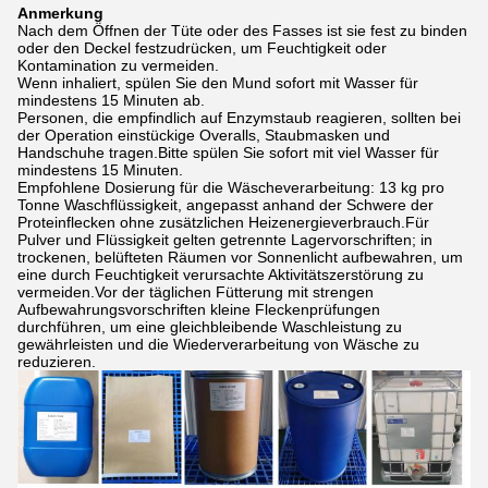
Anmerkung
Nach dem Öffnen der Tüte oder des Fasses ist sie fest zu binden
oder den Deckel festzudrücken, um Feuchtigkeit oder
Kontamination zu vermeiden.
Wenn inhaliert, spülen Sie den Mund sofort mit Wasser für
mindestens 15 Minuten ab.
Personen, die empfindlich auf Enzymstaub reagieren, sollten bei
der Operation einstückige Overalls, Staubmasken und
Handschuhe tragen.Bitte spülen Sie sofort mit viel Wasser für
mindestens 15 Minuten.
Empfohlene Dosierung für die Wäscheverarbeitung: 1­3 kg pro
Tonne Waschflüssigkeit, angepasst anhand der Schwere der
Proteinflecken ohne zusätzlichen Heizenergieverbrauch.Für
Pulver und Flüssigkeit gelten getrennte Lagervorschriften; in
trockenen, belüfteten Räumen vor Sonnenlicht aufbewahren, um
eine durch Feuchtigkeit verursachte Aktivitätszerstörung zu
vermeiden.Vor der täglichen Fütterung mit strengen
Aufbewahrungsvorschriften kleine Fleckenprüfungen
durchführen, um eine gleichbleibende Waschleistung zu
gewährleisten und die Wiederverarbeitung von Wäsche zu
reduzieren.