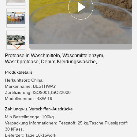
Protease in Waschmitteln, Waschmittelenzym,
Waschprotease, Denim-Kleidungswäsche,
Nachbearbeitung von Baumwolle und Leinen,
Produktdetails
Textilenzympräparate
Herkunftsort: China
Markenname: BESTHWAY
Zertifizierung: ISO9001,ISO22000
Modellnummer: BXW-19
Zahlungs-u. Verschiffen-Ausdrücke
Min Bestellmenge: 100kg
Verpackung Informationen: Feststoff: 25 kg/Tasche Flüssigstoff:
30 l/Fass.
Lieferzeit: Tage 10-15work