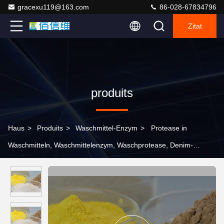
gracexu119@163.com
86-028-67834796
Zitat
produits
Haus
>
Produits
>
Waschmittel-Enzym
>
Protease in
Waschmitteln, Waschmittelenzym, Waschprotease, Denim-
Kleidungswäsche, Nachbearbeitung von Baumwolle und Leinen,
Textilenzympräparate